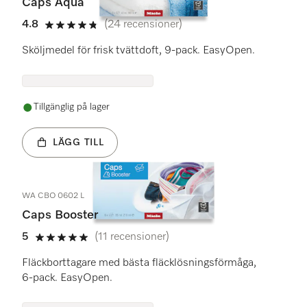
Caps Aqua
4.8
(24 recensioner)
4.8 stars out of 5
Sköljmedel för frisk tvättdoft, 9-pack. EasyOpen.
Tillgänglig på lager
LÄGG TILL
WA CBO 0602 L
Caps Booster
5
(11 recensioner)
5 stars out of 5
Fläckborttagare med bästa fläcklösningsförmåga,
6-pack. EasyOpen.