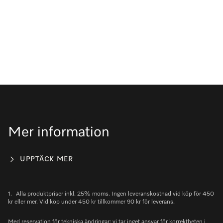
Mer information
UPPTÄCK MER
1.
Alla produktpriser inkl. 25% moms. Ingen leveranskostnad vid köp för 450
kr eller mer. Vid köp under 450 kr tillkommer 90 kr för leverans.
Med reservation för tekniska ändringar: vi tar inget ansvar för korrektheten i