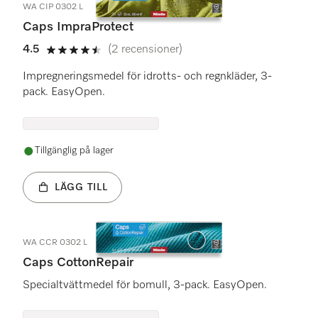
WA CIP 0302 L
Caps ImpraProtect
4.5
(2 recensioner)
4.5 stars out of 5
Impregneringsmedel för idrotts- och regnkläder, 3-
pack. EasyOpen.
Tillgänglig på lager
LÄGG TILL
WA CCR 0302 L
Caps CottonRepair
Specialtvättmedel för bomull, 3-pack. EasyOpen.