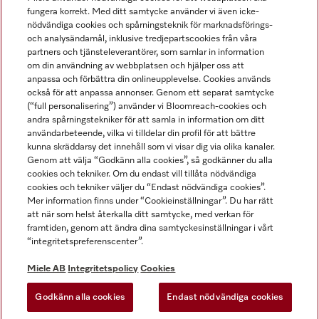
fungera korrekt. Med ditt samtycke använder vi även icke-
nödvändiga cookies och spårningsteknik för marknadsförings-
och analysändamål, inklusive tredjepartscookies från våra
partners och tjänsteleverantörer, som samlar in information
om din användning av webbplatsen och hjälper oss att
anpassa och förbättra din onlineupplevelse. Cookies används
Miele på LinkedIn
Miele på Facebook
Miele på Instagram
Miele på Youtube
också för att anpassa annonser. Genom ett separat samtycke
(“full personalisering”) använder vi Bloomreach-cookies och
andra spårningstekniker för att samla in information om ditt
användarbeteende, vilka vi tilldelar din profil för att bättre
kunna skräddarsy det innehåll som vi visar dig via olika kanaler.
Genom att välja “Godkänn alla cookies”, så godkänner du alla
Miele AB
cookies och tekniker. Om du endast vill tillåta nödvändiga
cookies och tekniker väljer du “Endast nödvändiga cookies”.
Allmänna villkor
Mer information finns under “Cookieinställningar”. Du har rätt
Integritetspolicy
att när som helst återkalla ditt samtycke, med verkan för
Användarvillkor
framtiden, genom att ändra dina samtyckesinställningar i vårt
“integritetspreferenscenter”.
Miele tillgänglighetsförklaring
Lagen om digitala tjänster
Miele AB
Integritetspolicy
Cookies
Uttagsformulär
Godkänn alla cookies
Endast nödvändiga cookies
Cookieinställningar