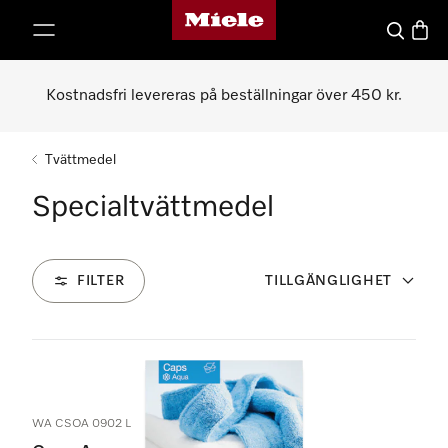
Mieles hemsida
 till innehål
Sök
Varuk
Kostnadsfri levereras på beställningar över 450 kr.
Tvättmedel
Specialtvättmedel
FILTER
TILLGÄNGLIGHET
11
Produkter
WA CSOA 0902 L