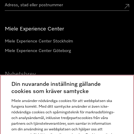
Miele Experience Center
Miele Experience Center Stockholm
Miele Experience Center Göteborg
Nyhetsbrev
Din nuvarande inställning gällande
Gå med i vår gemenskap
cookies som kräver samtycke
Miele använder nödvändiga cookies för att webbplatsen ska
fungera korrekt. Med ditt samtycke använder vi även icke-
nödvändiga cookies och spårningsteknik för marknadsförings-
och analysändamål, inklusive tredjepartscookies från våra
partners och tjänsteleverantörer, som samlar in information
om din användning av webbplatsen och hjälper oss att