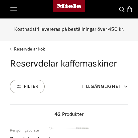
Mieles hemsida
 till innehål
Sök
Varuk
Kostnadsfri levereras på beställningar över 450 kr.
Reservdelar kök
Reservdelar kaffemaskiner
FILTER
TILLGÄNGLIGHET
42
Produkter
Rengöringsborste