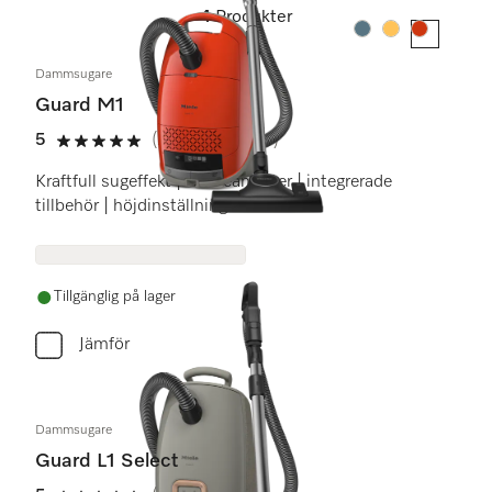
4
Produkter
Färg:
Färg:
Färg:
Dammsugare
Guard M1
5
(20 recensioner)
5 stars out of 5
Kraftfull sugeffekt | AirClean-filter | integrerade
tillbehör | höjdinställning
Tillgänglig på lager
Jämför
Dammsugare
Guard L1 Select