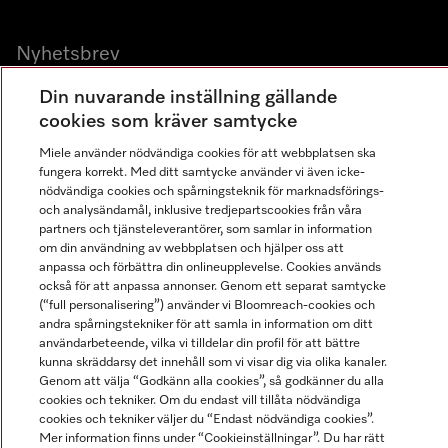
Nyhetsbrev
Gå med i vår gemenskap
Din nuvarande inställning gällande
cookies som kräver samtycke
Miele använder nödvändiga cookies för att webbplatsen ska
fungera korrekt. Med ditt samtycke använder vi även icke-
nödvändiga cookies och spårningsteknik för marknadsförings-
och analysändamål, inklusive tredjepartscookies från våra
partners och tjänsteleverantörer, som samlar in information
om din användning av webbplatsen och hjälper oss att
Miele på LinkedIn
Miele på Facebook
Miele på Instagram
Miele på Youtube
anpassa och förbättra din onlineupplevelse. Cookies används
också för att anpassa annonser. Genom ett separat samtycke
(“full personalisering”) använder vi Bloomreach-cookies och
andra spårningstekniker för att samla in information om ditt
användarbeteende, vilka vi tilldelar din profil för att bättre
kunna skräddarsy det innehåll som vi visar dig via olika kanaler.
Genom att välja “Godkänn alla cookies”, så godkänner du alla
Miele AB
cookies och tekniker. Om du endast vill tillåta nödvändiga
Allmänna villkor
cookies och tekniker väljer du “Endast nödvändiga cookies”.
Integritetspolicy
Mer information finns under “Cookieinställningar”. Du har rätt