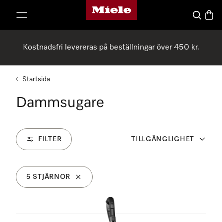
Mieles hemsida
 till innehål
Sök
Varuk
Kostnadsfri levereras på beställningar över 450 kr.
Startsida
Dammsugare
FILTER
TILLGÄNGLIGHET
5 STJÄRNOR