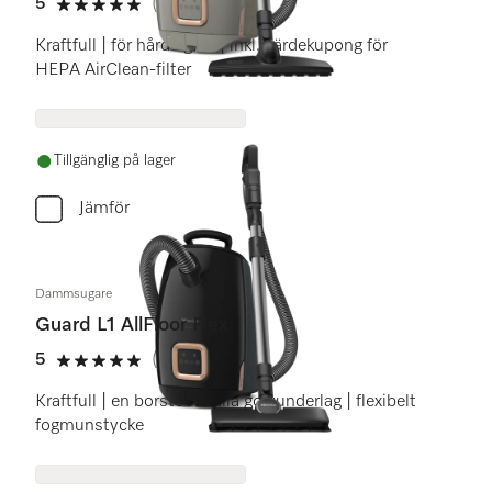
5
(4 recensioner)
5 stars out of 5
Kraftfull | för hårda golv | inkl. värdekupong för
HEPA AirClean-filter
Tillgänglig på lager
Jämför
Dammsugare
Guard L1 AllFloor Flex
5
(5 recensioner)
5 stars out of 5
Kraftfull | en borste för alla golvunderlag | flexibelt
fogmunstycke