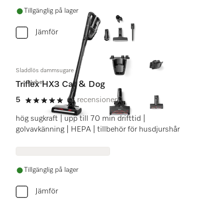
Tillgänglig på lager
Jämför
Sladdlös dammsugare
Nyhet
Triflex HX3 Cat & Dog
5
(4 recensioner)
5 stars out of 5
hög sugkraft | upp till 70 min drifttid |
golvavkänning | HEPA | tillbehör för husdjurshår
Tillgänglig på lager
Jämför