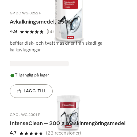
GP DC WG 0252 P
Avkalkningsmedel, 250 g
4.9
(56 recensioner)
4.9 stars out of 5
befriar disk- och tvättmaskiner från skadliga
kalkavlagringar.
Tillgänglig på lager
LÄGG TILL
GP CL WG 2001 P
IntenseClean – 200 g maskinrengöringsmedel
4.7
(23 recensioner)
4.7 stars out of 5