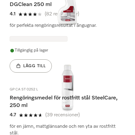
DGClean 250 ml
4.1
(82 recensioner)
4.1 stars out of 5
för perfekta rengöringsresultat i ångugnar.
Tillgänglig på lager
LÄGG TILL
GP CA ST 0252 L
Rengöringsmedel för rostfritt stål SteelCare,
250 ml
4.7
(39 recensioner)
4.7 stars out of 5
för en jämn, mattglänsande och ren yta av rostfritt
stål.