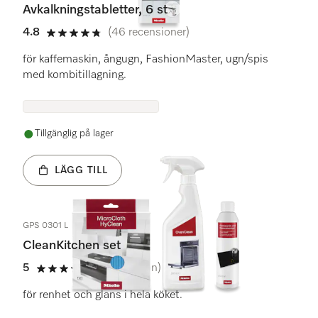
Avkalkningstabletter, 6 st
4.8
(46 recensioner)
4.8 stars out of 5
för kaffemaskin, ångugn, FashionMaster, ugn/spis
med kombitillagning.
Tillgänglig på lager
LÄGG TILL
GPS 0301 L
CleanKitchen set
5
(1 recension)
5 stars out of 5
för renhet och glans i hela köket.