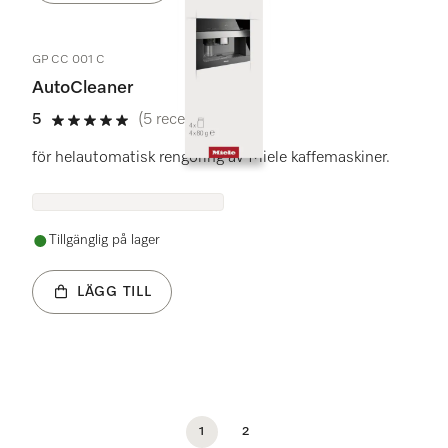
GP CC 001 C
AutoCleaner
5
(5 recensioner)
5 stars out of 5
för helautomatisk rengöring av Miele kaffemaskiner.
Tillgänglig på lager
LÄGG TILL
1
2