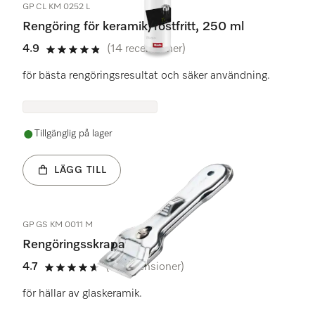
GP CL KM 0252 L
Rengöring för keramik/rostfritt, 250 ml
4.9
(14 recensioner)
4.9 stars out of 5
för bästa rengöringsresultat och säker användning.
Tillgänglig på lager
LÄGG TILL
GP GS KM 0011 M
Rengöringsskrapa
4.7
(41 recensioner)
4.7 stars out of 5
för hällar av glaskeramik.