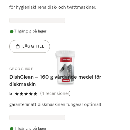
för hygieniskt rena disk- och tvättmaskiner.
Tillgänglig på lager
LÄGG TILL
GP CO G 160 P
DishClean – 160 g vårdande medel för
diskmaskin
5
(4 recensioner)
5 stars out of 5
garanterar att diskmaskinen fungerar optimalt
Tillgänglig på lager