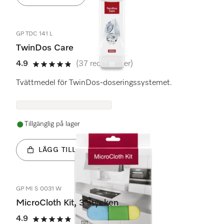
GP TDC 141 L
TwinDos Care
4.9
(37 recensioner)
4.9 stars out of 5
Tvättmedel för TwinDos-doseringssystemet.
Tillgänglig på lager
LÄGG TILL
GP MI S 0031 W
MicroCloth Kit, 3 stycken
4.9
(48 recensioner)