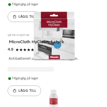
Tillgänglig på lager
LÄGG TILL
GP MI H 0011 W
MicroCloth HyClean, 1 styck
4.9
(49 recensioner)
4.9 stars out of 5
Antibakteriell universalduk för mer hygien.
Tillgänglig på lager
LÄGG TILL