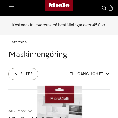
Mieles hemsida
 till innehål
Sök
Varuk
Kostnadsfri levereras på beställningar över 450 kr.
Startsida
Maskinrengöring
FILTER
TILLGÄNGLIGHET
25
Produkter
GP MI X 0011 W