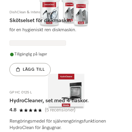
DishClean & IntenseClean Set
Skötselset för diskmaskin
för en hygieniskt ren diskmaskin.
Tillgänglig på lager
LÄGG TILL
GP HC 0125 L
HydroCleaner, set med 4 flaskor.
4.8
(5 recensioner)
4.8 stars out of 5
Rengöringsmedel för självrengöringsfunktionen
HydroClean för ångugnar.