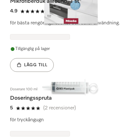
Mikrofiberduk allround, 1 st
4.9
(74 recensioner)
4.9 stars out of 5
för bästa rengöringsresultat och säker användning.
Tillgänglig på lager
LÄGG TILL
Doserare 100 ml
Doseringsspruta
5
(2 recensioner)
5 stars out of 5
för tryckångugn