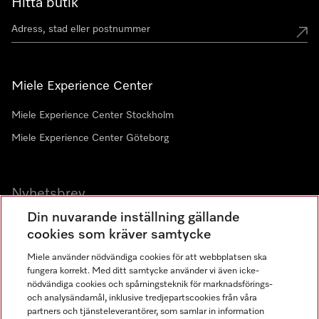
Hitta butik
Miele Experience Center
Miele Experience Center Stockholm
Miele Experience Center Göteborg
Nyhetsbrev
Din nuvarande inställning gällande
Gå med i vår gemenskap
cookies som kräver samtycke
Miele använder nödvändiga cookies för att webbplatsen ska
fungera korrekt. Med ditt samtycke använder vi även icke-
nödvändiga cookies och spårningsteknik för marknadsförings-
och analysändamål, inklusive tredjepartscookies från våra
partners och tjänsteleverantörer, som samlar in information