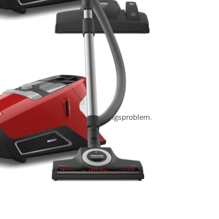
er)
ram för så gott som alla rengöringsproblem.