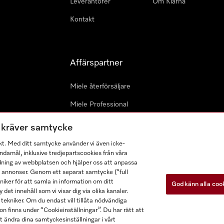
Leverantörer
Om Klarna
Kontakt
Affärspartner
Miele återförsäljare
Miele Professional
Professionell reparatör
m kräver samtycke
Miele Marine
kt. Med ditt samtycke använder vi även icke-
damål, inklusive tredjepartscookies från våra
Arkitekter & Planerare
dning av webbplatsen och hjälper oss att anpassa
a annonser. Genom ett separat samtycke (“full
ker för att samla in information om ditt
Godkänn alla coo
 det innehåll som vi visar dig via olika kanaler.
tekniker. Om du endast vill tillåta nödvändiga
n finns under “Cookieinställningar”. Du har rätt att
t ändra dina samtyckesinställningar i vårt