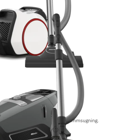
er)
mpakt design.
er)
e för energisnål och effektiv dammsugning.