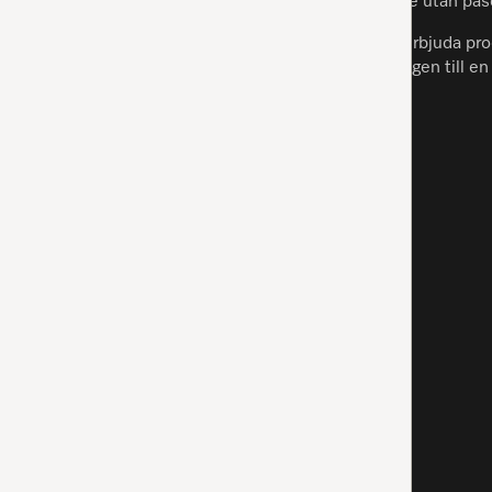
Mieles högpresterande dammsugare utan påse s
Hos Miele strävar vi alltid efter att erbjuda
banbrytande teknik som gör städningen till en l
dammsugare för dig och ditt hem.