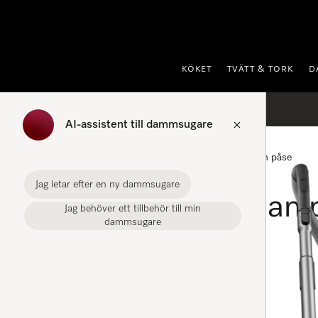
 till innehål
KÖKET
TVÄTT & TORK
D
AI-assistent till dammsugare
Startsida
Dammsugare
Dammsugare utan påse
Jag letar efter en ny dammsugare
Dammsugare utan 
Jag behöver ett tillbehör till min
dammsugare
FILTER
Dammsugare utan dammpåse