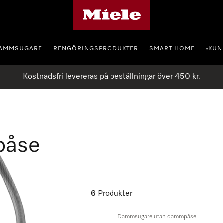
Mieles hemsida
AMMSUGARE
RENGÖRINGSPRODUKTER
SMART HOME
KUN
•
Kostnadsfri levereras på beställningar över 450 kr.
påse
6
Produkter
Dammsugare utan dammpåse