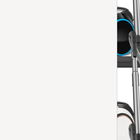
Boost CX1 Blue Pulse
4.9
(13 recensioner)
4.9 stars out of 5
för maximal sugeffekt i en kompakt design.
Tillgänglig på lager
Jämför
Dammsugare utan dammpåse
Boost CX1 Parquet PowerLine
4.8
(10 recensioner)
4.8 stars out of 5
för optimal skötsel av ömtåliga golv i en kompakt desi