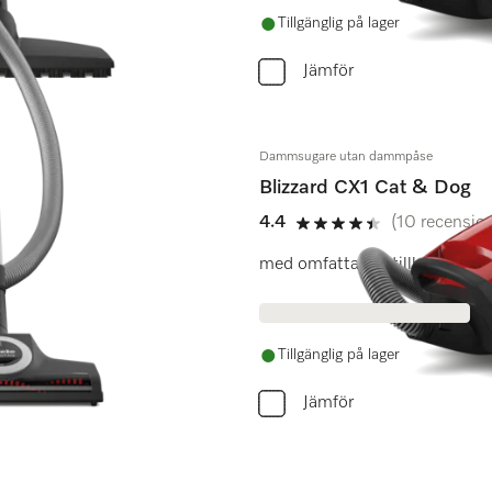
Tillgänglig på lager
Jämför
Dammsugare utan dammpåse
Blizzard CX1 Cat & Dog
4.4
(10 recension
4.4 stars out of 5
med omfattande tillbehörsprog
Tillgänglig på lager
Jämför