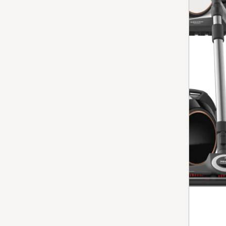
Tillgänglig på lager
Jämför
Dammsugare utan dammpåse
Boost CX1 Cat & Dog PowerLine
4.8
(61 recensioner)
4.8 stars out of 5
för högsta hygienkrav i en kompakt design.
Tillgänglig på lager
Jämför