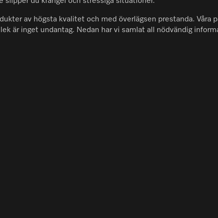
lipper du krångel och stressiga situationer.
 produkter av högsta kvalitet och med överlägsen prestanda. Vå
ek är inget undantag. Nedan har vi samlat all nödvändig informati