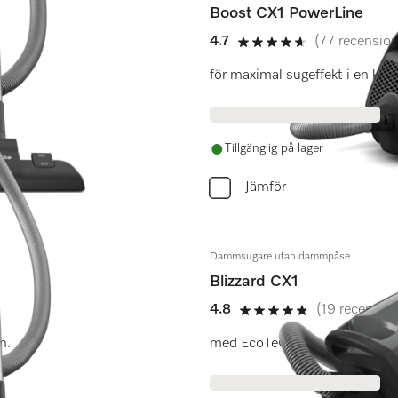
Boost CX1 PowerLine
4.7
(77 recension
4.7 stars out of 5
för maximal sugeffekt i en ko
Tillgänglig på lager
Jämför
Dammsugare utan dammpåse
Blizzard CX1
4.8
(19 recension
4.8 stars out of 5
gn.
med EcoTeQ Plus-golvmunstyck