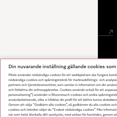
Nyhetsbrev
Gå med i vår gemenskap
Din nuvarande inställning gällande cookies so
Miele använder nödvändiga cookies för att webbplatsen ska fungera korre
nödvändiga cookies och spårningsteknik för marknadsförings- och analysän
partners och tjänsteleverantörer, som samlar in information om din använ
och förbättra din onlineupplevelse. Cookies används också för att anpass
personalisering”) använder vi Bloomreach-cookies och andra spårningstekni
användarbeteende, vilka vi tilldelar din profil för att bättre kunna skräddarsy
Svaren genereras av AI. Vår assistent kan hjälpa dig att
Genom att välja “Godkänn alla cookies”, så godkänner du alla cookies och 
hitta lämpliga produkter och tillbehör.
Se
integritetspolicy
cookies och tekniker väljer du “Endast nödvändiga cookies”. Mer informatio
när som helst återkalla ditt samtycke, med verkan för framtiden, genom at