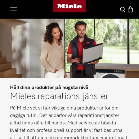
Mieles hemsida
 till innehål
Varuk
Sök
Håll dina produkter på högsta nivå
Mieles reparationstjänster
På Miele vet vi hur viktiga dina produkter är för din
dagliga rutin. Det är därför våra reparationstjänster
alltid finns nära till hands. Med service av högsta
kvalitet och professionell support är vi fast beslutna
att se till att dina premiumprodukter fungerar optimalt