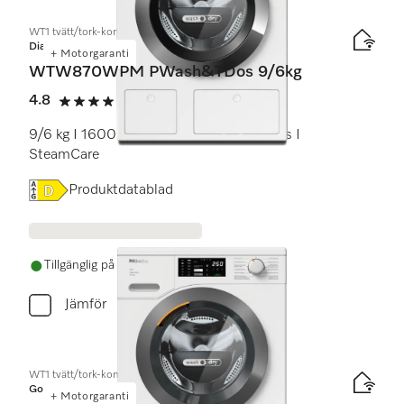
WT1 tvätt/tork-kombination:
Diamond
+ Motorgaranti
WTW870WPM PWash&TDos 9/6kg
4.8
(5 recensioner)
4.8 stars out of 5
9/6 kg I 1600 v/min I M Touch I TwinDos I
SteamCare
Online Label Flag, Energimärkning
Produktdatablad
Tillgänglig på lager
Jämför
WT1 tvätt/tork-kombination:
Gold
+ Motorgaranti