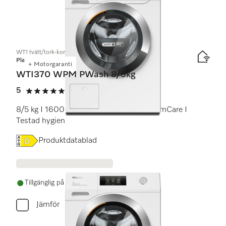
WT1 tvätt/tork-kombination:
Platinum
+ Motorgaranti
WTI370 WPM PWash 8/5kg
5
(11 recensioner)
5 stars out of 5
8/5 kg I 1600 v/min I QuickPower I SteamCare I
Testad hygien
Online Label Flag, Energimärkning
Produktdatablad
Tillgänglig på lager
Jämför