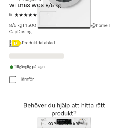
+ Motorgaranti
WTD163 WCS 8/5 kg
5
(4 recensioner)
5 stars out of 5
8/5 kg I 1500 v/min I PerfectCare I Miele@home I
CapDosing
Online Label Flag, Energimärkning
Produktdatablad
Tillgänglig på lager
Jämför
Behöver du hjälp att hitta rätt
produkt?
KÖPRÅDGIVARE