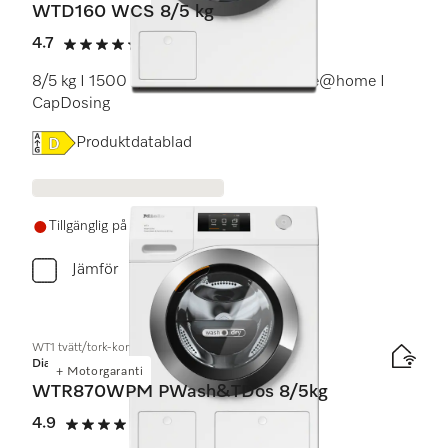
WTD160 WCS 8/5 kg
4.7
(9 recensioner)
4.7 stars out of 5
8/5 kg I 1500 v/min I PerfectCare I Miele@home I
CapDosing
Online Label Flag, Energimärkning
Produktdatablad
Tillgänglig på lager om 3 veckor eller mer
Jämför
WT1 tvätt/tork-kombination:
Diamond
+ Motorgaranti
WTR870WPM PWash&TDos 8/5kg
4.9
(14 recensioner)
4.9 stars out of 5