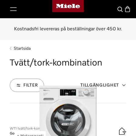
Mieles hemsida
 till innehål
Sök
Varuk
Kostnadsfri levereras på beställningar över 450 kr.
Startsida
Tvätt/tork-kombination
FILTER
TILLGÄNGLIGHET
5
Produkter
WT1 tvätt/tork-kombination:
Gold