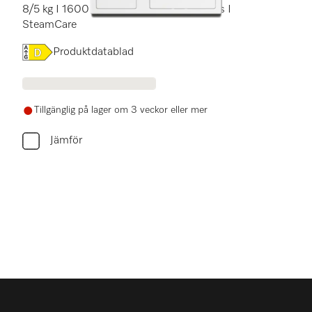
8/5 kg I 1600 v/min I M Touch I TwinDos I
SteamCare
Online Label Flag, Energimärkning
Produktdatablad
Tillgänglig på lager om 3 veckor eller mer
Jämför