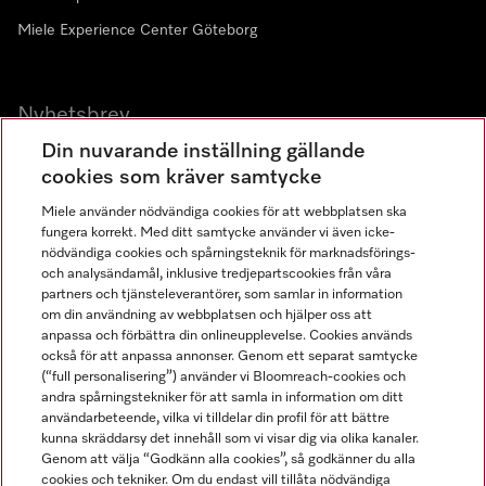
Miele Experience Center Göteborg
Nyhetsbrev
Din nuvarande inställning gällande
Gå med i vår gemenskap
cookies som kräver samtycke
Miele använder nödvändiga cookies för att webbplatsen ska
fungera korrekt. Med ditt samtycke använder vi även icke-
nödvändiga cookies och spårningsteknik för marknadsförings-
och analysändamål, inklusive tredjepartscookies från våra
partners och tjänsteleverantörer, som samlar in information
om din användning av webbplatsen och hjälper oss att
anpassa och förbättra din onlineupplevelse. Cookies används
Miele på LinkedIn
Miele på Facebook
Miele på Instagram
Miele på Youtube
också för att anpassa annonser. Genom ett separat samtycke
(“full personalisering”) använder vi Bloomreach-cookies och
andra spårningstekniker för att samla in information om ditt
användarbeteende, vilka vi tilldelar din profil för att bättre
kunna skräddarsy det innehåll som vi visar dig via olika kanaler.
Genom att välja “Godkänn alla cookies”, så godkänner du alla
Miele AB
cookies och tekniker. Om du endast vill tillåta nödvändiga