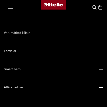
Mieles hemsida
 till innehål
Sök
Varuk
Varumärket Miele
Fördelar
Smart hem
Affärspartner