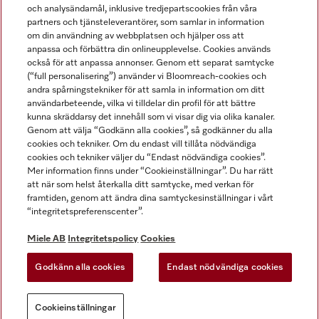
och analysändamål, inklusive tredjepartscookies från våra
partners och tjänsteleverantörer, som samlar in information
om din användning av webbplatsen och hjälper oss att
anpassa och förbättra din onlineupplevelse. Cookies används
Miele på LinkedIn
Miele på Facebook
Miele på Instagram
Miele på Youtube
också för att anpassa annonser. Genom ett separat samtycke
(“full personalisering”) använder vi Bloomreach-cookies och
andra spårningstekniker för att samla in information om ditt
användarbeteende, vilka vi tilldelar din profil för att bättre
kunna skräddarsy det innehåll som vi visar dig via olika kanaler.
Genom att välja “Godkänn alla cookies”, så godkänner du alla
Miele AB
cookies och tekniker. Om du endast vill tillåta nödvändiga
cookies och tekniker väljer du “Endast nödvändiga cookies”.
Allmänna villkor
Mer information finns under “Cookieinställningar”. Du har rätt
Integritetspolicy
att när som helst återkalla ditt samtycke, med verkan för
Användarvillkor
framtiden, genom att ändra dina samtyckesinställningar i vårt
“integritetspreferenscenter”.
Miele tillgänglighetsförklaring
Lagen om digitala tjänster
Miele AB
Integritetspolicy
Cookies
Uttagsformulär
Godkänn alla cookies
Endast nödvändiga cookies
Cookieinställningar
Cookieinställningar