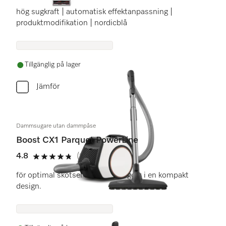
hög sugkraft | automatisk effektanpassning |
produktmodifikation | nordicblå
Tillgänglig på lager
Jämför
Dammsugare utan dammpåse
Boost CX1 Parquet PowerLine
4.8
(10 recensioner)
4.8 stars out of 5
för optimal skötsel av ömtåliga golv i en kompakt
design.