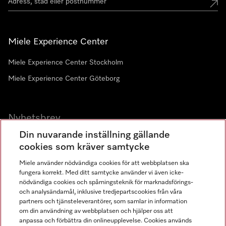
Miele Experience Center
Miele Experience Center Stockholm
Miele Experience Center Göteborg
Nyhetsbrev
Din nuvarande inställning gällande
Gå med i vår gemenskap
cookies som kräver samtycke
Miele använder nödvändiga cookies för att webbplatsen ska
fungera korrekt. Med ditt samtycke använder vi även icke-
nödvändiga cookies och spårningsteknik för marknadsförings-
och analysändamål, inklusive tredjepartscookies från våra
partners och tjänsteleverantörer, som samlar in information
om din användning av webbplatsen och hjälper oss att
anpassa och förbättra din onlineupplevelse. Cookies används
Miele på LinkedIn
Miele på Facebook
Miele på Instagram
Miele på Youtube