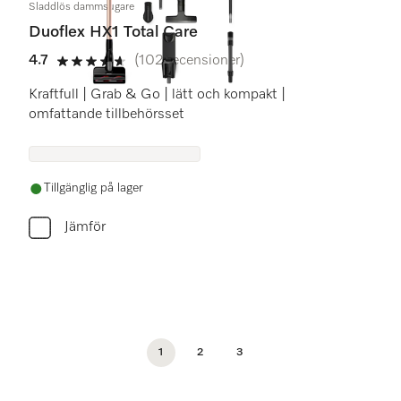
Sladdlös dammsugare
Duoflex HX1 Total Care
4.7
(102 recensioner)
4.7 stars out of 5
Kraftfull | Grab & Go | lätt och kompakt |
omfattande tillbehörsset
Tillgänglig på lager
Jämför
1
2
3