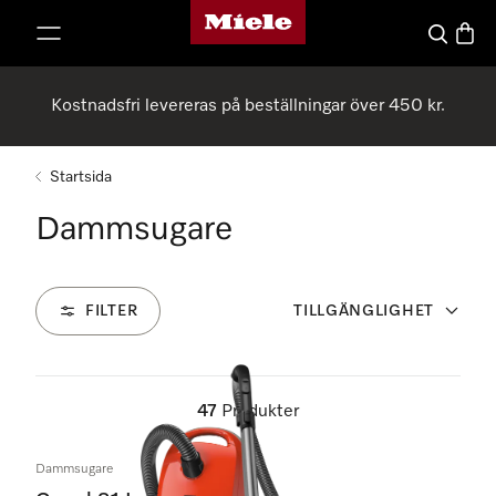
Mieles hemsida
 till innehål
Sök
Varuk
Kostnadsfri levereras på beställningar över 450 kr.
Startsida
Dammsugare
FILTER
TILLGÄNGLIGHET
47
Produkter
Dammsugare