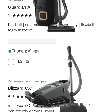
Dammsugare
Guard L1 AllFloor Flex
5
(5 recensioner)
5 stars out of 5
Kraftfull | en borste för alla golvunderlag | flexibelt
fogmunstycke
Tillgänglig på lager
Jämför
Dammsugare utan dammpåse
Blizzard CX1
4.8
(19 recensioner)
4.8 stars out of 5
med EcoTeQ Plus-golvmunstycke för energisnål
och effektiv dammsugning.