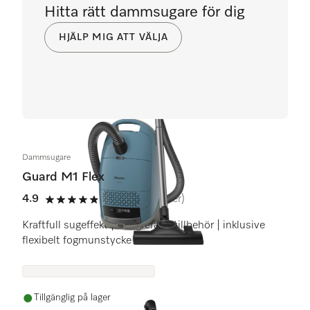
Hitta rätt dammsugare för dig
HJÄLP MIG ATT VÄLJA
Dammsugare
Guard M1 Flex
4.9
(23 recensioner)
4.9 stars out of 5
Kraftfull sugeffekt | integrerade tillbehör | inklusive
flexibelt fogmunstycke
Tillgänglig på lager