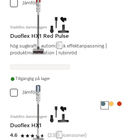
Jämför
Sladdlös dammsugare
Duoflex HX1 Red Pulse
hög sugkraft | automatisk effektanpassning |
produktmodifikation | rubinröd
Tillgänglig på lager
Jämför
Färg:
Färg:
Färg:
Sladdlös dammsugare
Duoflex HX1
4.6
(233 recensioner)
4.6 stars out of 5