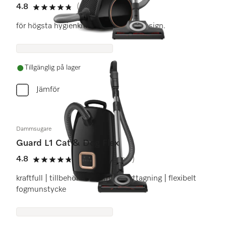
4.8
(61 recensioner)
4.8 stars out of 5
för högsta hygienkrav i en kompakt design.
Tillgänglig på lager
Jämför
Dammsugare
Guard L1 Cat & Dog Flex
4.8
(26 recensioner)
4.8 stars out of 5
kraftfull | tillbehör för djurhårsborttagning | flexibelt
fogmunstycke