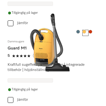
Tillgänglig på lager
Jämför
Färg:
Färg:
Färg:
Dammsugare
Guard M1
5
(20 recensioner)
5 stars out of 5
Kraftfull sugeffekt | AirClean-filter | integrerade
tillbehör | höjdinställning
Tillgänglig på lager
Jämför