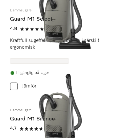
Dammsugare
Guard M1 Select
4.9
(12 recensioner)
4.9 stars out of 5
Kraftfull sugeffekt | snygg design | särskilt
ergonomisk
Tillgänglig på lager
Jämför
Dammsugare
Guard M1 Silence
4.7
(7 recensioner)
4.7 stars out of 5