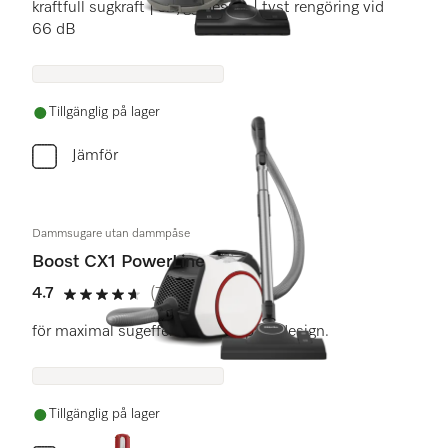
kraftfull sugkraft | snygg design | tyst rengöring vid
66 dB
Tillgänglig på lager
Jämför
Dammsugare utan dammpåse
Boost CX1 PowerLine
4.7
(77 recensioner)
4.7 stars out of 5
för maximal sugeffekt i en kompakt design.
Tillgänglig på lager