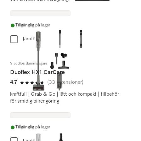
Tillgänglig på lager
Jämför
Sladdlös dammsugare
Duoflex HX1 CarCare
4.7
(33 recensioner)
4.7 stars out of 5
kraftfull | Grab & Go | lätt och kompakt | tillbehör
för smidig bilrengöring
Tillgänglig på lager