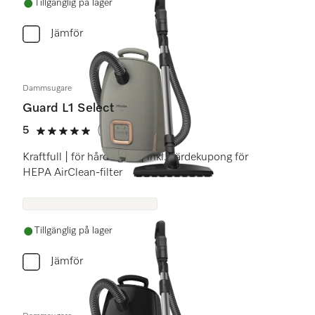
Tillgänglig på lager
Jämför
Dammsugare
Guard L1 Select
5
(4 recensioner)
5 stars out of 5
Kraftfull | för hårda golv | inkl. värdekupong för
HEPA AirClean-filter
Tillgänglig på lager
Jämför