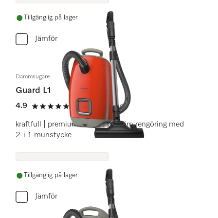
Tillgänglig på lager
Jämför
Dammsugare
Guard L1
4.9
(16 recensioner)
4.9 stars out of 5
kraftfull | premiumdesign | bekväm rengöring med
2-i-1-munstycke
Tillgänglig på lager
Jämför