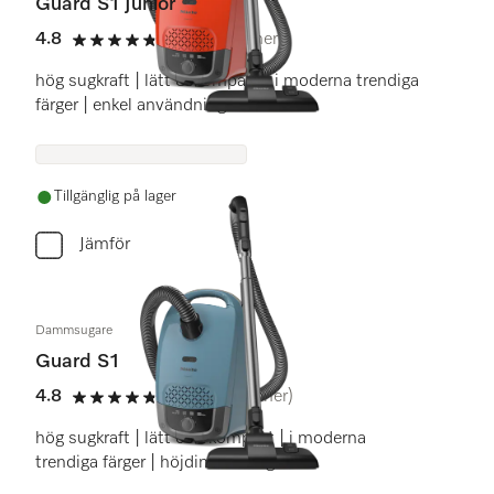
Guard S1 Junior
4.8
(9 recensioner)
4.8 stars out of 5
hög sugkraft | lätt & kompakt | i moderna trendiga
färger | enkel användning
Tillgänglig på lager
Jämför
Dammsugare
Guard S1
4.8
(56 recensioner)
4.8 stars out of 5
hög sugkraft | lätt och kompakt | i moderna
trendiga färger | höjdinställning