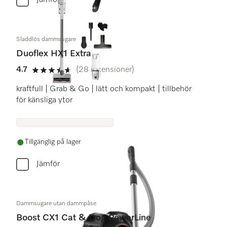
Jämför
Sladdlös dammsugare
Duoflex HX1 Extra
4.7
(28 recensioner)
4.7 stars out of 5
kraftfull | Grab & Go | lätt och kompakt | tillbehör
för känsliga ytor
Tillgänglig på lager
Jämför
Dammsugare utan dammpåse
Boost CX1 Cat & Dog PowerLine