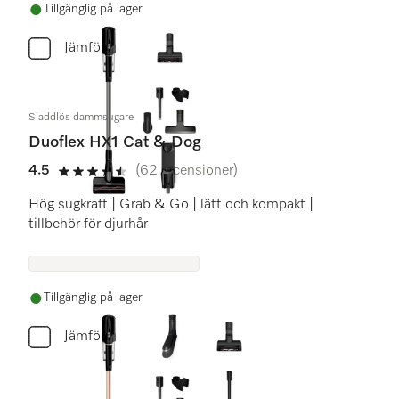
Tillgänglig på lager
Jämför
Sladdlös dammsugare
Duoflex HX1 Cat & Dog
4.5
(62 recensioner)
4.5 stars out of 5
Hög sugkraft | Grab & Go | lätt och kompakt |
tillbehör för djurhår
Tillgänglig på lager
Jämför