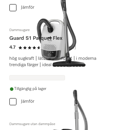
Jämför
Dammsugare
Guard S1 Parquet Flex
4.7
(31 recensioner)
4.7 stars out of 5
hög sugkraft | lätt och kompakt | i moderna
trendiga färger | ideal f hårda golv
Tillgänglig på lager
Jämför
Dammsugare utan dammpåse