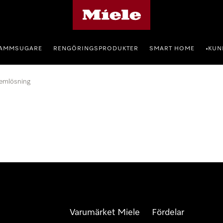
Mieles hemsida
AMMSUGARE
RENGÖRINGSPRODUKTER
SMART HOME
KUN
•
emlösning
Varumärket Miele
Fördelar