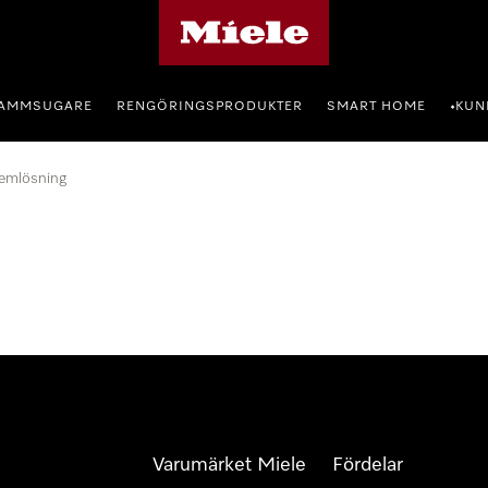
Mieles hemsida
AMMSUGARE
RENGÖRINGSPRODUKTER
SMART HOME
KUN
•
emlösning
Varumärket Miele
Fördelar