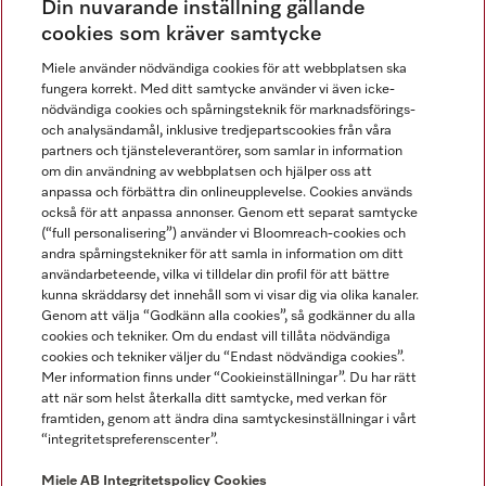
Din nuvarande inställning gällande
Gå med i vår gemenskap
cookies som kräver samtycke
Miele använder nödvändiga cookies för att webbplatsen ska
fungera korrekt. Med ditt samtycke använder vi även icke-
nödvändiga cookies och spårningsteknik för marknadsförings-
och analysändamål, inklusive tredjepartscookies från våra
partners och tjänsteleverantörer, som samlar in information
om din användning av webbplatsen och hjälper oss att
anpassa och förbättra din onlineupplevelse. Cookies används
Miele på LinkedIn
Miele på Facebook
Miele på Instagram
Miele på Youtube
också för att anpassa annonser. Genom ett separat samtycke
(“full personalisering”) använder vi Bloomreach-cookies och
andra spårningstekniker för att samla in information om ditt
användarbeteende, vilka vi tilldelar din profil för att bättre
kunna skräddarsy det innehåll som vi visar dig via olika kanaler.
Genom att välja “Godkänn alla cookies”, så godkänner du alla
Miele AB
cookies och tekniker. Om du endast vill tillåta nödvändiga
cookies och tekniker väljer du “Endast nödvändiga cookies”.
Allmänna villkor
Mer information finns under “Cookieinställningar”. Du har rätt
Integritetspolicy
att när som helst återkalla ditt samtycke, med verkan för
Användarvillkor
framtiden, genom att ändra dina samtyckesinställningar i vårt
“integritetspreferenscenter”.
Miele tillgänglighetsförklaring
Lagen om digitala tjänster
Miele AB
Integritetspolicy
Cookies