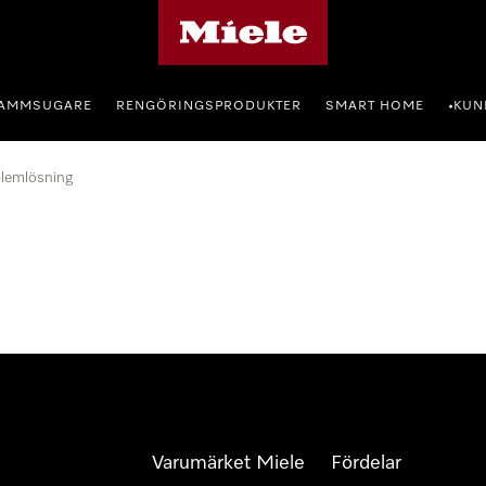
Mieles hemsida
AMMSUGARE
RENGÖRINGSPRODUKTER
SMART HOME
KUN
•
lemlösning
Varumärket Miele
Fördelar