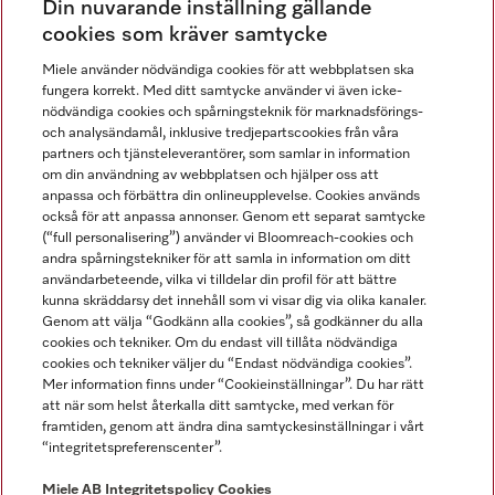
Din nuvarande inställning gällande
Gå med i vår gemenskap
cookies som kräver samtycke
Miele använder nödvändiga cookies för att webbplatsen ska
fungera korrekt. Med ditt samtycke använder vi även icke-
nödvändiga cookies och spårningsteknik för marknadsförings-
och analysändamål, inklusive tredjepartscookies från våra
partners och tjänsteleverantörer, som samlar in information
om din användning av webbplatsen och hjälper oss att
anpassa och förbättra din onlineupplevelse. Cookies används
Miele på LinkedIn
Miele på Facebook
Miele på Instagram
Miele på Youtube
också för att anpassa annonser. Genom ett separat samtycke
(“full personalisering”) använder vi Bloomreach-cookies och
andra spårningstekniker för att samla in information om ditt
användarbeteende, vilka vi tilldelar din profil för att bättre
kunna skräddarsy det innehåll som vi visar dig via olika kanaler.
Genom att välja “Godkänn alla cookies”, så godkänner du alla
Miele AB
cookies och tekniker. Om du endast vill tillåta nödvändiga
cookies och tekniker väljer du “Endast nödvändiga cookies”.
Allmänna villkor
Mer information finns under “Cookieinställningar”. Du har rätt
Integritetspolicy
att när som helst återkalla ditt samtycke, med verkan för
Användarvillkor
framtiden, genom att ändra dina samtyckesinställningar i vårt
“integritetspreferenscenter”.
Miele tillgänglighetsförklaring
Lagen om digitala tjänster
Miele AB
Integritetspolicy
Cookies