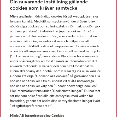
Din nuvarande inställning gällande
Gå med i vår gemenskap
cookies som kräver samtycke
Miele använder nödvändiga cookies för att webbplatsen ska
fungera korrekt. Med ditt samtycke använder vi även icke-
nödvändiga cookies och spårningsteknik för marknadsförings-
och analysändamål, inklusive tredjepartscookies från våra
partners och tjänsteleverantörer, som samlar in information
om din användning av webbplatsen och hjälper oss att
anpassa och förbättra din onlineupplevelse. Cookies används
Miele på LinkedIn
Miele på Facebook
Miele på Instagram
Miele på Youtube
också för att anpassa annonser. Genom ett separat samtycke
(“full personalisering”) använder vi Bloomreach-cookies och
andra spårningstekniker för att samla in information om ditt
användarbeteende, vilka vi tilldelar din profil för att bättre
kunna skräddarsy det innehåll som vi visar dig via olika kanaler.
Genom att välja “Godkänn alla cookies”, så godkänner du alla
Miele AB
cookies och tekniker. Om du endast vill tillåta nödvändiga
cookies och tekniker väljer du “Endast nödvändiga cookies”.
Allmänna villkor
Mer information finns under “Cookieinställningar”. Du har rätt
Integritetspolicy
att när som helst återkalla ditt samtycke, med verkan för
Användarvillkor
framtiden, genom att ändra dina samtyckesinställningar i vårt
“integritetspreferenscenter”.
Miele tillgänglighetsförklaring
Lagen om digitala tjänster
Miele AB
Integritetspolicy
Cookies