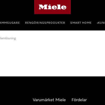
Mieles hemsida
AMMSUGARE
RENGÖRINGSPRODUKTER
SMART HOME
KUN
•
lemlösning
Varumärket Miele
Fördelar