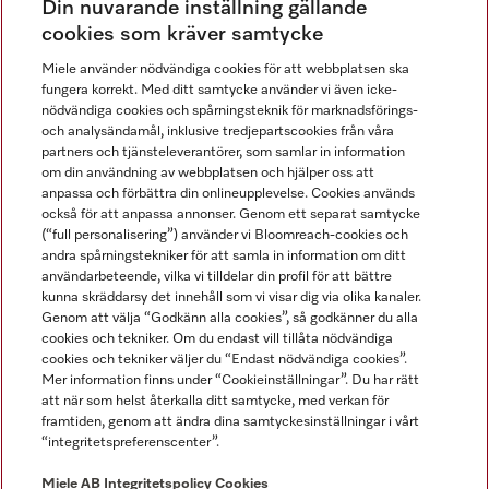
Din nuvarande inställning gällande
Gå med i vår gemenskap
cookies som kräver samtycke
Miele använder nödvändiga cookies för att webbplatsen ska
fungera korrekt. Med ditt samtycke använder vi även icke-
nödvändiga cookies och spårningsteknik för marknadsförings-
och analysändamål, inklusive tredjepartscookies från våra
partners och tjänsteleverantörer, som samlar in information
om din användning av webbplatsen och hjälper oss att
anpassa och förbättra din onlineupplevelse. Cookies används
Miele på LinkedIn
Miele på Facebook
Miele på Instagram
Miele på Youtube
också för att anpassa annonser. Genom ett separat samtycke
(“full personalisering”) använder vi Bloomreach-cookies och
andra spårningstekniker för att samla in information om ditt
användarbeteende, vilka vi tilldelar din profil för att bättre
kunna skräddarsy det innehåll som vi visar dig via olika kanaler.
Genom att välja “Godkänn alla cookies”, så godkänner du alla
Miele AB
cookies och tekniker. Om du endast vill tillåta nödvändiga
cookies och tekniker väljer du “Endast nödvändiga cookies”.
Allmänna villkor
Mer information finns under “Cookieinställningar”. Du har rätt
Integritetspolicy
att när som helst återkalla ditt samtycke, med verkan för
Användarvillkor
framtiden, genom att ändra dina samtyckesinställningar i vårt
“integritetspreferenscenter”.
Miele tillgänglighetsförklaring
Lagen om digitala tjänster
Miele AB
Integritetspolicy
Cookies