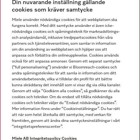
Din nuvarande inställning gällande
Gå med i vår gemenskap
cookies som kräver samtycke
Miele använder nödvändiga cookies för att webbplatsen ska
fungera korrekt. Med ditt samtycke använder vi även icke-
nödvändiga cookies och spårningsteknik för marknadsförings-
och analysändamål, inklusive tredjepartscookies från våra
partners och tjänsteleverantörer, som samlar in information
om din användning av webbplatsen och hjälper oss att
anpassa och förbättra din onlineupplevelse. Cookies används
Miele på LinkedIn
Miele på Facebook
Miele på Instagram
Miele på Youtube
också för att anpassa annonser. Genom ett separat samtycke
(“full personalisering”) använder vi Bloomreach-cookies och
andra spårningstekniker för att samla in information om ditt
användarbeteende, vilka vi tilldelar din profil för att bättre
kunna skräddarsy det innehåll som vi visar dig via olika kanaler.
Genom att välja “Godkänn alla cookies”, så godkänner du alla
Miele AB
cookies och tekniker. Om du endast vill tillåta nödvändiga
cookies och tekniker väljer du “Endast nödvändiga cookies”.
Allmänna villkor
Mer information finns under “Cookieinställningar”. Du har rätt
Integritetspolicy
att när som helst återkalla ditt samtycke, med verkan för
Användarvillkor
framtiden, genom att ändra dina samtyckesinställningar i vårt
“integritetspreferenscenter”.
Miele tillgänglighetsförklaring
Lagen om digitala tjänster
Miele AB
Integritetspolicy
Cookies