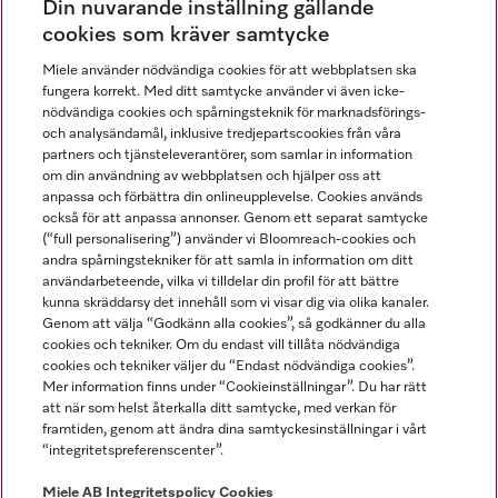
Din nuvarande inställning gällande
Gå med i vår gemenskap
cookies som kräver samtycke
Miele använder nödvändiga cookies för att webbplatsen ska
fungera korrekt. Med ditt samtycke använder vi även icke-
nödvändiga cookies och spårningsteknik för marknadsförings-
och analysändamål, inklusive tredjepartscookies från våra
partners och tjänsteleverantörer, som samlar in information
om din användning av webbplatsen och hjälper oss att
anpassa och förbättra din onlineupplevelse. Cookies används
Miele på LinkedIn
Miele på Facebook
Miele på Instagram
Miele på Youtube
också för att anpassa annonser. Genom ett separat samtycke
(“full personalisering”) använder vi Bloomreach-cookies och
andra spårningstekniker för att samla in information om ditt
användarbeteende, vilka vi tilldelar din profil för att bättre
kunna skräddarsy det innehåll som vi visar dig via olika kanaler.
Genom att välja “Godkänn alla cookies”, så godkänner du alla
Miele AB
cookies och tekniker. Om du endast vill tillåta nödvändiga
cookies och tekniker väljer du “Endast nödvändiga cookies”.
Allmänna villkor
Mer information finns under “Cookieinställningar”. Du har rätt
Integritetspolicy
att när som helst återkalla ditt samtycke, med verkan för
Användarvillkor
framtiden, genom att ändra dina samtyckesinställningar i vårt
“integritetspreferenscenter”.
Miele tillgänglighetsförklaring
Lagen om digitala tjänster
Miele AB
Integritetspolicy
Cookies