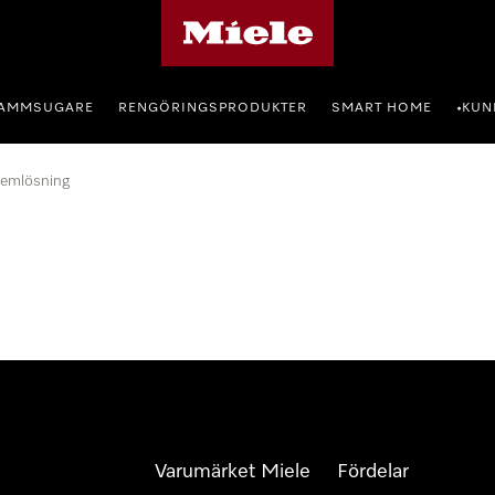
Mieles hemsida
AMMSUGARE
RENGÖRINGSPRODUKTER
SMART HOME
KUN
•
lemlösning
Varumärket Miele
Fördelar