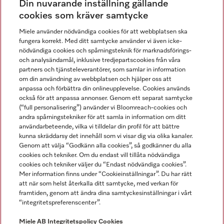
Din nuvarande inställning gällande
Gå med i vår gemenskap
cookies som kräver samtycke
Miele använder nödvändiga cookies för att webbplatsen ska
fungera korrekt. Med ditt samtycke använder vi även icke-
nödvändiga cookies och spårningsteknik för marknadsförings-
och analysändamål, inklusive tredjepartscookies från våra
partners och tjänsteleverantörer, som samlar in information
om din användning av webbplatsen och hjälper oss att
anpassa och förbättra din onlineupplevelse. Cookies används
Miele på LinkedIn
Miele på Facebook
Miele på Instagram
Miele på Youtube
också för att anpassa annonser. Genom ett separat samtycke
(“full personalisering”) använder vi Bloomreach-cookies och
andra spårningstekniker för att samla in information om ditt
användarbeteende, vilka vi tilldelar din profil för att bättre
kunna skräddarsy det innehåll som vi visar dig via olika kanaler.
Genom att välja “Godkänn alla cookies”, så godkänner du alla
Miele AB
cookies och tekniker. Om du endast vill tillåta nödvändiga
cookies och tekniker väljer du “Endast nödvändiga cookies”.
Allmänna villkor
Mer information finns under “Cookieinställningar”. Du har rätt
Integritetspolicy
att när som helst återkalla ditt samtycke, med verkan för
Användarvillkor
framtiden, genom att ändra dina samtyckesinställningar i vårt
“integritetspreferenscenter”.
Miele tillgänglighetsförklaring
Lagen om digitala tjänster
Miele AB
Integritetspolicy
Cookies