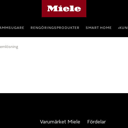
Mieles hemsida
AMMSUGARE
RENGÖRINGSPRODUKTER
SMART HOME
KUN
•
lemlösning
Varumärket Miele
Fördelar