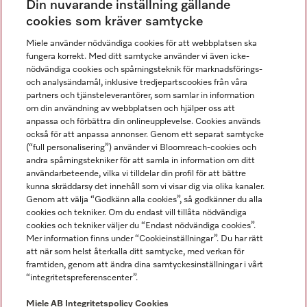
Din nuvarande inställning gällande
Gå med i vår gemenskap
cookies som kräver samtycke
Miele använder nödvändiga cookies för att webbplatsen ska
fungera korrekt. Med ditt samtycke använder vi även icke-
nödvändiga cookies och spårningsteknik för marknadsförings-
och analysändamål, inklusive tredjepartscookies från våra
partners och tjänsteleverantörer, som samlar in information
om din användning av webbplatsen och hjälper oss att
anpassa och förbättra din onlineupplevelse. Cookies används
Miele på LinkedIn
Miele på Facebook
Miele på Instagram
Miele på Youtube
också för att anpassa annonser. Genom ett separat samtycke
(“full personalisering”) använder vi Bloomreach-cookies och
andra spårningstekniker för att samla in information om ditt
användarbeteende, vilka vi tilldelar din profil för att bättre
kunna skräddarsy det innehåll som vi visar dig via olika kanaler.
Genom att välja “Godkänn alla cookies”, så godkänner du alla
Miele AB
cookies och tekniker. Om du endast vill tillåta nödvändiga
cookies och tekniker väljer du “Endast nödvändiga cookies”.
Allmänna villkor
Mer information finns under “Cookieinställningar”. Du har rätt
Integritetspolicy
att när som helst återkalla ditt samtycke, med verkan för
Användarvillkor
framtiden, genom att ändra dina samtyckesinställningar i vårt
“integritetspreferenscenter”.
Miele tillgänglighetsförklaring
Lagen om digitala tjänster
Miele AB
Integritetspolicy
Cookies