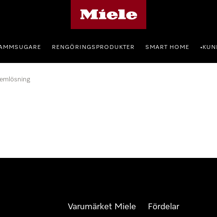
Mieles hemsida
AMMSUGARE
RENGÖRINGSPRODUKTER
SMART HOME
KUN
•
lemlösning
Varumärket Miele
Fördelar