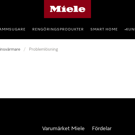
Mieles hemsida
AMMSUGARE
RENGÖRINGSPRODUKTER
SMART HOME
KUN
•
insvärmare
/
Problemlösning
Varumärket Miele
Fördelar