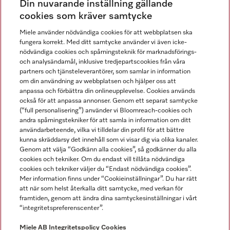
Din nuvarande inställning gällande
Gå med i vår gemenskap
cookies som kräver samtycke
Miele använder nödvändiga cookies för att webbplatsen ska
fungera korrekt. Med ditt samtycke använder vi även icke-
nödvändiga cookies och spårningsteknik för marknadsförings-
och analysändamål, inklusive tredjepartscookies från våra
partners och tjänsteleverantörer, som samlar in information
om din användning av webbplatsen och hjälper oss att
anpassa och förbättra din onlineupplevelse. Cookies används
Miele på LinkedIn
Miele på Facebook
Miele på Instagram
Miele på Youtube
också för att anpassa annonser. Genom ett separat samtycke
(“full personalisering”) använder vi Bloomreach-cookies och
andra spårningstekniker för att samla in information om ditt
användarbeteende, vilka vi tilldelar din profil för att bättre
kunna skräddarsy det innehåll som vi visar dig via olika kanaler.
Genom att välja “Godkänn alla cookies”, så godkänner du alla
Miele AB
cookies och tekniker. Om du endast vill tillåta nödvändiga
cookies och tekniker väljer du “Endast nödvändiga cookies”.
Allmänna villkor
Mer information finns under “Cookieinställningar”. Du har rätt
Integritetspolicy
att när som helst återkalla ditt samtycke, med verkan för
Användarvillkor
framtiden, genom att ändra dina samtyckesinställningar i vårt
“integritetspreferenscenter”.
Miele tillgänglighetsförklaring
Lagen om digitala tjänster
Miele AB
Integritetspolicy
Cookies