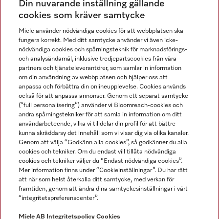
Din nuvarande inställning gällande
Gå med i vår gemenskap
cookies som kräver samtycke
Miele använder nödvändiga cookies för att webbplatsen ska
fungera korrekt. Med ditt samtycke använder vi även icke-
nödvändiga cookies och spårningsteknik för marknadsförings-
och analysändamål, inklusive tredjepartscookies från våra
partners och tjänsteleverantörer, som samlar in information
om din användning av webbplatsen och hjälper oss att
anpassa och förbättra din onlineupplevelse. Cookies används
Miele på LinkedIn
Miele på Facebook
Miele på Instagram
Miele på Youtube
också för att anpassa annonser. Genom ett separat samtycke
(“full personalisering”) använder vi Bloomreach-cookies och
andra spårningstekniker för att samla in information om ditt
användarbeteende, vilka vi tilldelar din profil för att bättre
kunna skräddarsy det innehåll som vi visar dig via olika kanaler.
Genom att välja “Godkänn alla cookies”, så godkänner du alla
Miele AB
cookies och tekniker. Om du endast vill tillåta nödvändiga
cookies och tekniker väljer du “Endast nödvändiga cookies”.
Allmänna villkor
Mer information finns under “Cookieinställningar”. Du har rätt
Integritetspolicy
att när som helst återkalla ditt samtycke, med verkan för
Användarvillkor
framtiden, genom att ändra dina samtyckesinställningar i vårt
“integritetspreferenscenter”.
Miele tillgänglighetsförklaring
Lagen om digitala tjänster
Miele AB
Integritetspolicy
Cookies