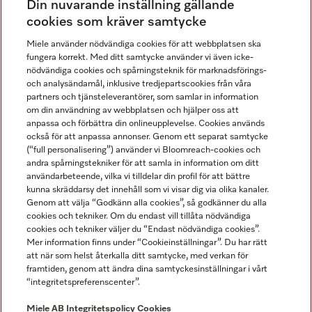
Din nuvarande inställning gällande
Gå med i vår gemenskap
cookies som kräver samtycke
Miele använder nödvändiga cookies för att webbplatsen ska
fungera korrekt. Med ditt samtycke använder vi även icke-
nödvändiga cookies och spårningsteknik för marknadsförings-
och analysändamål, inklusive tredjepartscookies från våra
partners och tjänsteleverantörer, som samlar in information
om din användning av webbplatsen och hjälper oss att
anpassa och förbättra din onlineupplevelse. Cookies används
Miele på LinkedIn
Miele på Facebook
Miele på Instagram
Miele på Youtube
också för att anpassa annonser. Genom ett separat samtycke
(“full personalisering”) använder vi Bloomreach-cookies och
andra spårningstekniker för att samla in information om ditt
användarbeteende, vilka vi tilldelar din profil för att bättre
kunna skräddarsy det innehåll som vi visar dig via olika kanaler.
Genom att välja “Godkänn alla cookies”, så godkänner du alla
Miele AB
cookies och tekniker. Om du endast vill tillåta nödvändiga
cookies och tekniker väljer du “Endast nödvändiga cookies”.
Allmänna villkor
Mer information finns under “Cookieinställningar”. Du har rätt
Integritetspolicy
att när som helst återkalla ditt samtycke, med verkan för
Användarvillkor
framtiden, genom att ändra dina samtyckesinställningar i vårt
“integritetspreferenscenter”.
Miele tillgänglighetsförklaring
Lagen om digitala tjänster
Miele AB
Integritetspolicy
Cookies