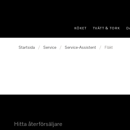
 till innehål
KÖKET
TVÄTT & TORK
D
Startsida
/
Service
/
Service-Assistent
/
Fläkt
Hitta återförsäljare