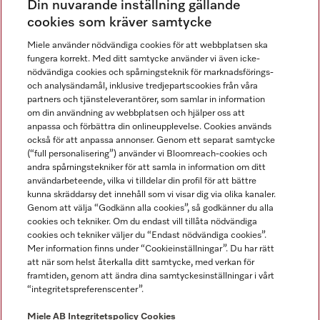
Din nuvarande inställning gällande
Gå med i vår gemenskap
cookies som kräver samtycke
Miele använder nödvändiga cookies för att webbplatsen ska
fungera korrekt. Med ditt samtycke använder vi även icke-
nödvändiga cookies och spårningsteknik för marknadsförings-
och analysändamål, inklusive tredjepartscookies från våra
partners och tjänsteleverantörer, som samlar in information
om din användning av webbplatsen och hjälper oss att
anpassa och förbättra din onlineupplevelse. Cookies används
Miele på LinkedIn
Miele på Facebook
Miele på Instagram
Miele på Youtube
också för att anpassa annonser. Genom ett separat samtycke
(“full personalisering”) använder vi Bloomreach-cookies och
andra spårningstekniker för att samla in information om ditt
användarbeteende, vilka vi tilldelar din profil för att bättre
kunna skräddarsy det innehåll som vi visar dig via olika kanaler.
Genom att välja “Godkänn alla cookies”, så godkänner du alla
Miele AB
cookies och tekniker. Om du endast vill tillåta nödvändiga
cookies och tekniker väljer du “Endast nödvändiga cookies”.
Allmänna villkor
Mer information finns under “Cookieinställningar”. Du har rätt
Integritetspolicy
att när som helst återkalla ditt samtycke, med verkan för
Användarvillkor
framtiden, genom att ändra dina samtyckesinställningar i vårt
“integritetspreferenscenter”.
Miele tillgänglighetsförklaring
Lagen om digitala tjänster
Miele AB
Integritetspolicy
Cookies