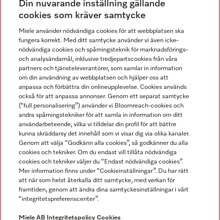
Din nuvarande inställning gällande
Gå med i vår gemenskap
cookies som kräver samtycke
Miele använder nödvändiga cookies för att webbplatsen ska
fungera korrekt. Med ditt samtycke använder vi även icke-
nödvändiga cookies och spårningsteknik för marknadsförings-
och analysändamål, inklusive tredjepartscookies från våra
partners och tjänsteleverantörer, som samlar in information
om din användning av webbplatsen och hjälper oss att
anpassa och förbättra din onlineupplevelse. Cookies används
Miele på LinkedIn
Miele på Facebook
Miele på Instagram
Miele på Youtube
också för att anpassa annonser. Genom ett separat samtycke
(“full personalisering”) använder vi Bloomreach-cookies och
andra spårningstekniker för att samla in information om ditt
användarbeteende, vilka vi tilldelar din profil för att bättre
kunna skräddarsy det innehåll som vi visar dig via olika kanaler.
Genom att välja “Godkänn alla cookies”, så godkänner du alla
Miele AB
cookies och tekniker. Om du endast vill tillåta nödvändiga
cookies och tekniker väljer du “Endast nödvändiga cookies”.
Allmänna villkor
Mer information finns under “Cookieinställningar”. Du har rätt
Integritetspolicy
att när som helst återkalla ditt samtycke, med verkan för
Användarvillkor
framtiden, genom att ändra dina samtyckesinställningar i vårt
“integritetspreferenscenter”.
Miele tillgänglighetsförklaring
Lagen om digitala tjänster
Miele AB
Integritetspolicy
Cookies