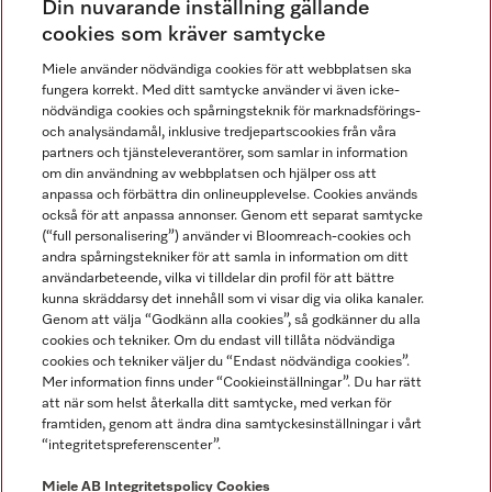
Din nuvarande inställning gällande
Gå med i vår gemenskap
cookies som kräver samtycke
Miele använder nödvändiga cookies för att webbplatsen ska
fungera korrekt. Med ditt samtycke använder vi även icke-
nödvändiga cookies och spårningsteknik för marknadsförings-
och analysändamål, inklusive tredjepartscookies från våra
partners och tjänsteleverantörer, som samlar in information
om din användning av webbplatsen och hjälper oss att
anpassa och förbättra din onlineupplevelse. Cookies används
Miele på LinkedIn
Miele på Facebook
Miele på Instagram
Miele på Youtube
också för att anpassa annonser. Genom ett separat samtycke
(“full personalisering”) använder vi Bloomreach-cookies och
andra spårningstekniker för att samla in information om ditt
användarbeteende, vilka vi tilldelar din profil för att bättre
kunna skräddarsy det innehåll som vi visar dig via olika kanaler.
Genom att välja “Godkänn alla cookies”, så godkänner du alla
Miele AB
cookies och tekniker. Om du endast vill tillåta nödvändiga
cookies och tekniker väljer du “Endast nödvändiga cookies”.
Allmänna villkor
Mer information finns under “Cookieinställningar”. Du har rätt
Integritetspolicy
att när som helst återkalla ditt samtycke, med verkan för
Användarvillkor
framtiden, genom att ändra dina samtyckesinställningar i vårt
“integritetspreferenscenter”.
Miele tillgänglighetsförklaring
Lagen om digitala tjänster
Miele AB
Integritetspolicy
Cookies