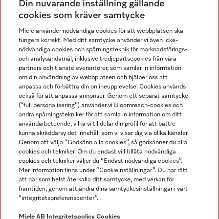
Din nuvarande inställning gällande
Gå med i vår gemenskap
cookies som kräver samtycke
Miele använder nödvändiga cookies för att webbplatsen ska
fungera korrekt. Med ditt samtycke använder vi även icke-
nödvändiga cookies och spårningsteknik för marknadsförings-
och analysändamål, inklusive tredjepartscookies från våra
partners och tjänsteleverantörer, som samlar in information
om din användning av webbplatsen och hjälper oss att
anpassa och förbättra din onlineupplevelse. Cookies används
Miele på LinkedIn
Miele på Facebook
Miele på Instagram
Miele på Youtube
också för att anpassa annonser. Genom ett separat samtycke
(“full personalisering”) använder vi Bloomreach-cookies och
andra spårningstekniker för att samla in information om ditt
användarbeteende, vilka vi tilldelar din profil för att bättre
kunna skräddarsy det innehåll som vi visar dig via olika kanaler.
Genom att välja “Godkänn alla cookies”, så godkänner du alla
Miele AB
cookies och tekniker. Om du endast vill tillåta nödvändiga
cookies och tekniker väljer du “Endast nödvändiga cookies”.
Allmänna villkor
Mer information finns under “Cookieinställningar”. Du har rätt
Integritetspolicy
att när som helst återkalla ditt samtycke, med verkan för
Användarvillkor
framtiden, genom att ändra dina samtyckesinställningar i vårt
“integritetspreferenscenter”.
Miele tillgänglighetsförklaring
Lagen om digitala tjänster
Miele AB
Integritetspolicy
Cookies