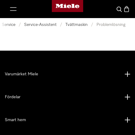
Mieles hemsida
 till innehål
Sök
Varuk
Service
/
Service-Assistent
/
Tvättmaskin
/
Problemlösning
Varumärket Miele
Fördelar
Smart hem