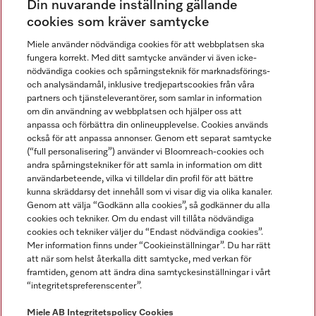
Din nuvarande inställning gällande
Gå med i vår gemenskap
cookies som kräver samtycke
Miele använder nödvändiga cookies för att webbplatsen ska
fungera korrekt. Med ditt samtycke använder vi även icke-
nödvändiga cookies och spårningsteknik för marknadsförings-
och analysändamål, inklusive tredjepartscookies från våra
partners och tjänsteleverantörer, som samlar in information
om din användning av webbplatsen och hjälper oss att
anpassa och förbättra din onlineupplevelse. Cookies används
Miele på LinkedIn
Miele på Facebook
Miele på Instagram
Miele på Youtube
också för att anpassa annonser. Genom ett separat samtycke
(“full personalisering”) använder vi Bloomreach-cookies och
andra spårningstekniker för att samla in information om ditt
användarbeteende, vilka vi tilldelar din profil för att bättre
kunna skräddarsy det innehåll som vi visar dig via olika kanaler.
Genom att välja “Godkänn alla cookies”, så godkänner du alla
Miele AB
cookies och tekniker. Om du endast vill tillåta nödvändiga
cookies och tekniker väljer du “Endast nödvändiga cookies”.
Allmänna villkor
Mer information finns under “Cookieinställningar”. Du har rätt
Integritetspolicy
att när som helst återkalla ditt samtycke, med verkan för
Användarvillkor
framtiden, genom att ändra dina samtyckesinställningar i vårt
“integritetspreferenscenter”.
Miele tillgänglighetsförklaring
Lagen om digitala tjänster
Miele AB
Integritetspolicy
Cookies