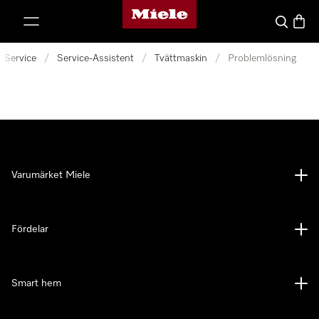
Mieles hemsida
 till innehål
Sök
Varuk
Service
/
Service-Assistent
/
Tvättmaskin
/
Problemlösning
Varumärket Miele
Fördelar
Smart hem