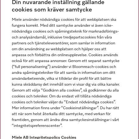
Din nuvarande inställning gällande
Gå med i vår gemenskap
cookies som kräver samtycke
Miele använder nödvändiga cookies för att webbplatsen ska
fungera korrekt. Med ditt samtycke använder vi även icke-
nödvändiga cookies och spårningsteknik för marknadsförings-
och analysändamål, inklusive tredjepartscookies från våra
partners och tjänsteleverantörer, som samlar in information
om din användning av webbplatsen och hjälper oss att
anpassa och förbättra din onlineupplevelse. Cookies används
Miele på LinkedIn
Miele på Facebook
Miele på Instagram
Miele på Youtube
också för att anpassa annonser. Genom ett separat samtycke
(“full personalisering”) använder vi Bloomreach-cookies och
andra spårningstekniker för att samla in information om ditt
användarbeteende, vilka vi tilldelar din profil för att bättre
kunna skräddarsy det innehåll som vi visar dig via olika kanaler.
Genom att välja “Godkänn alla cookies”, så godkänner du alla
Miele AB
cookies och tekniker. Om du endast vill tillåta nödvändiga
cookies och tekniker väljer du “Endast nödvändiga cookies”.
Allmänna villkor
Mer information finns under “Cookieinställningar”. Du har rätt
Integritetspolicy
att när som helst återkalla ditt samtycke, med verkan för
Användarvillkor
framtiden, genom att ändra dina samtyckesinställningar i vårt
“integritetspreferenscenter”.
Miele tillgänglighetsförklaring
Lagen om digitala tjänster
Miele AB
Integritetspolicy
Cookies