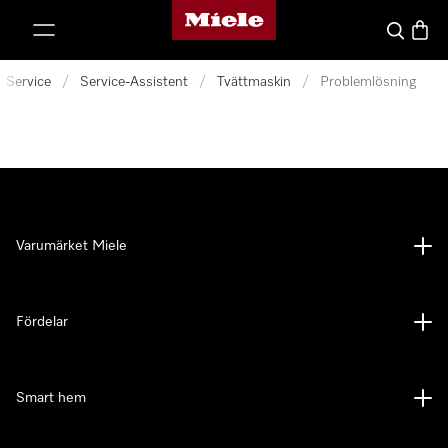
Mieles hemsida
 till innehål
Sök
Varuk
Service
/
Service-Assistent
/
Tvättmaskin
/
Problemlösning
Varumärket Miele
Fördelar
Smart hem