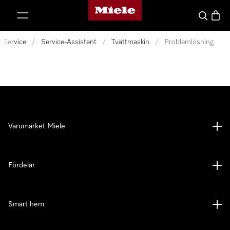
Mieles hemsida
 till innehål
Sök
Varuk
Service
/
Service-Assistent
/
Tvättmaskin
/
Problemlösning
Varumärket Miele
Fördelar
Smart hem