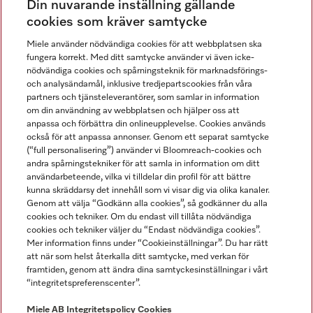
Din nuvarande inställning gällande
Gå med i vår gemenskap
cookies som kräver samtycke
Miele använder nödvändiga cookies för att webbplatsen ska
fungera korrekt. Med ditt samtycke använder vi även icke-
nödvändiga cookies och spårningsteknik för marknadsförings-
och analysändamål, inklusive tredjepartscookies från våra
partners och tjänsteleverantörer, som samlar in information
om din användning av webbplatsen och hjälper oss att
anpassa och förbättra din onlineupplevelse. Cookies används
Miele på LinkedIn
Miele på Facebook
Miele på Instagram
Miele på Youtube
också för att anpassa annonser. Genom ett separat samtycke
(“full personalisering”) använder vi Bloomreach-cookies och
andra spårningstekniker för att samla in information om ditt
användarbeteende, vilka vi tilldelar din profil för att bättre
kunna skräddarsy det innehåll som vi visar dig via olika kanaler.
Genom att välja “Godkänn alla cookies”, så godkänner du alla
Miele AB
cookies och tekniker. Om du endast vill tillåta nödvändiga
cookies och tekniker väljer du “Endast nödvändiga cookies”.
Allmänna villkor
Mer information finns under “Cookieinställningar”. Du har rätt
Integritetspolicy
att när som helst återkalla ditt samtycke, med verkan för
Användarvillkor
framtiden, genom att ändra dina samtyckesinställningar i vårt
“integritetspreferenscenter”.
Miele tillgänglighetsförklaring
Lagen om digitala tjänster
Miele AB
Integritetspolicy
Cookies