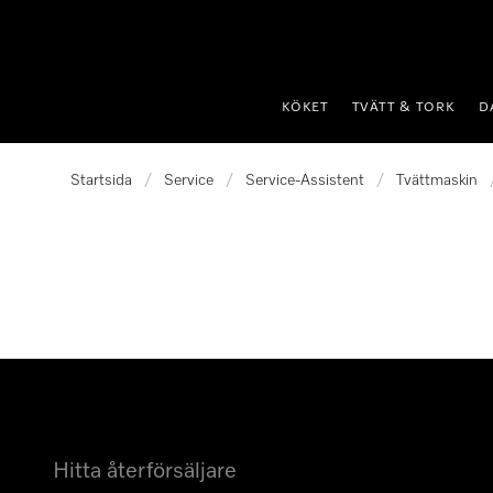
 till innehål
KÖKET
TVÄTT & TORK
D
Startsida
/
Service
/
Service-Assistent
/
Tvättmaskin
Hitta återförsäljare