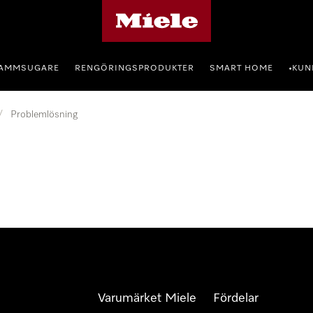
Mieles hemsida
AMMSUGARE
RENGÖRINGSPRODUKTER
SMART HOME
KUN
•
/
Problemlösning
Varumärket Miele
Fördelar