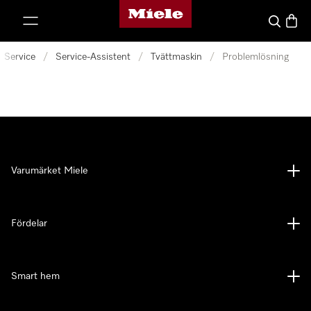
Mieles hemsida
 till innehål
Sök
Varuk
Service
/
Service-Assistent
/
Tvättmaskin
/
Problemlösning
Varumärket Miele
Fördelar
Smart hem