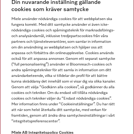
Din nuvarande inställning gällande
Gå med i vår gemenskap
cookies som kräver samtycke
Miele använder nödvändiga cookies för att webbplatsen ska
fungera korrekt. Med ditt samtycke använder vi även icke-
nödvändiga cookies och spårningsteknik för marknadsförings-
och analysändamål, inklusive tredjepartscookies från våra
partners och tjänsteleverantörer, som samlar in information
om din användning av webbplatsen och hjälper oss att
anpassa och förbättra din onlineupplevelse. Cookies används
Miele på LinkedIn
Miele på Facebook
Miele på Instagram
Miele på Youtube
också för att anpassa annonser. Genom ett separat samtycke
(“full personalisering”) använder vi Bloomreach-cookies och
andra spårningstekniker för att samla in information om ditt
användarbeteende, vilka vi tilldelar din profil för att bättre
kunna skräddarsy det innehåll som vi visar dig via olika kanaler.
Genom att välja “Godkänn alla cookies”, så godkänner du alla
Miele AB
cookies och tekniker. Om du endast vill tillåta nödvändiga
cookies och tekniker väljer du “Endast nödvändiga cookies”.
Allmänna villkor
Mer information finns under “Cookieinställningar”. Du har rätt
Integritetspolicy
att när som helst återkalla ditt samtycke, med verkan för
Användarvillkor
framtiden, genom att ändra dina samtyckesinställningar i vårt
“integritetspreferenscenter”.
Miele tillgänglighetsförklaring
Lagen om digitala tjänster
Miele AB
Integritetspolicy
Cookies