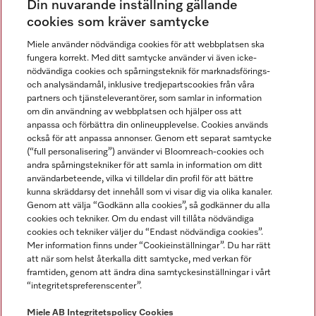
Din nuvarande inställning gällande
Gå med i vår gemenskap
cookies som kräver samtycke
Miele använder nödvändiga cookies för att webbplatsen ska
fungera korrekt. Med ditt samtycke använder vi även icke-
nödvändiga cookies och spårningsteknik för marknadsförings-
och analysändamål, inklusive tredjepartscookies från våra
partners och tjänsteleverantörer, som samlar in information
om din användning av webbplatsen och hjälper oss att
anpassa och förbättra din onlineupplevelse. Cookies används
Miele på LinkedIn
Miele på Facebook
Miele på Instagram
Miele på Youtube
också för att anpassa annonser. Genom ett separat samtycke
(“full personalisering”) använder vi Bloomreach-cookies och
andra spårningstekniker för att samla in information om ditt
användarbeteende, vilka vi tilldelar din profil för att bättre
kunna skräddarsy det innehåll som vi visar dig via olika kanaler.
Genom att välja “Godkänn alla cookies”, så godkänner du alla
Miele AB
cookies och tekniker. Om du endast vill tillåta nödvändiga
cookies och tekniker väljer du “Endast nödvändiga cookies”.
Allmänna villkor
Mer information finns under “Cookieinställningar”. Du har rätt
Integritetspolicy
att när som helst återkalla ditt samtycke, med verkan för
Användarvillkor
framtiden, genom att ändra dina samtyckesinställningar i vårt
“integritetspreferenscenter”.
Miele tillgänglighetsförklaring
Lagen om digitala tjänster
Miele AB
Integritetspolicy
Cookies