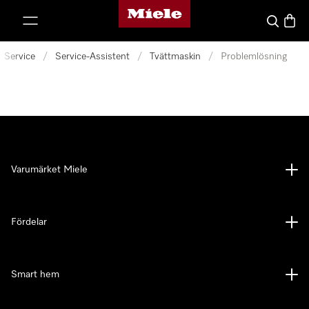
Mieles hemsida
 till innehål
Sök
Varuk
Service
/
Service-Assistent
/
Tvättmaskin
/
Problemlösning
Varumärket Miele
Fördelar
Smart hem