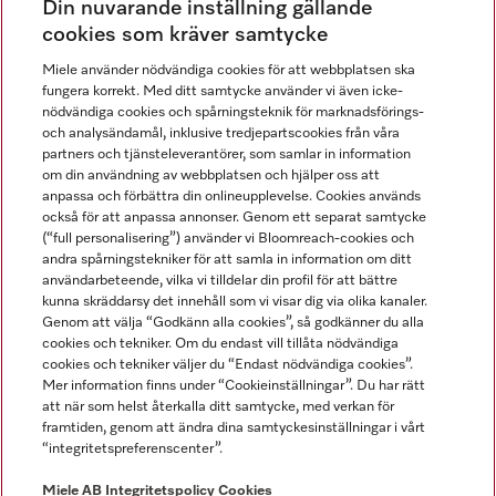
Din nuvarande inställning gällande
Gå med i vår gemenskap
cookies som kräver samtycke
Miele använder nödvändiga cookies för att webbplatsen ska
fungera korrekt. Med ditt samtycke använder vi även icke-
nödvändiga cookies och spårningsteknik för marknadsförings-
och analysändamål, inklusive tredjepartscookies från våra
partners och tjänsteleverantörer, som samlar in information
om din användning av webbplatsen och hjälper oss att
anpassa och förbättra din onlineupplevelse. Cookies används
Miele på LinkedIn
Miele på Facebook
Miele på Instagram
Miele på Youtube
också för att anpassa annonser. Genom ett separat samtycke
(“full personalisering”) använder vi Bloomreach-cookies och
andra spårningstekniker för att samla in information om ditt
användarbeteende, vilka vi tilldelar din profil för att bättre
kunna skräddarsy det innehåll som vi visar dig via olika kanaler.
Genom att välja “Godkänn alla cookies”, så godkänner du alla
Miele AB
cookies och tekniker. Om du endast vill tillåta nödvändiga
cookies och tekniker väljer du “Endast nödvändiga cookies”.
Allmänna villkor
Mer information finns under “Cookieinställningar”. Du har rätt
Integritetspolicy
att när som helst återkalla ditt samtycke, med verkan för
Användarvillkor
framtiden, genom att ändra dina samtyckesinställningar i vårt
“integritetspreferenscenter”.
Miele tillgänglighetsförklaring
Lagen om digitala tjänster
Miele AB
Integritetspolicy
Cookies