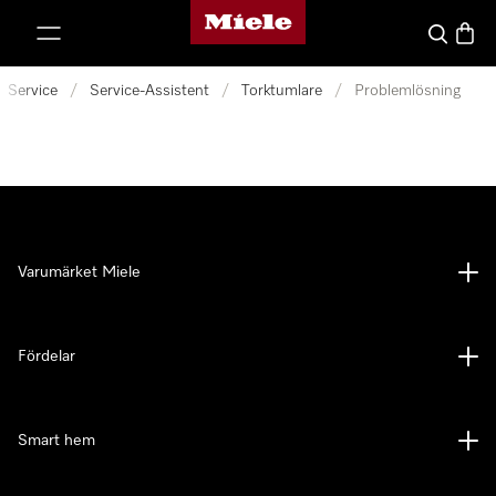
Mieles hemsida
 till innehål
Sök
Varuk
Service
/
Service-Assistent
/
Torktumlare
/
Problemlösning
Varumärket Miele
Fördelar
Smart hem