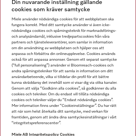
Din nuvarande inställning gällande
Gå med i vår gemenskap
cookies som kräver samtycke
Miele använder nödvändiga cookies för att webbplatsen ska
fungera korrekt. Med ditt samtycke använder vi även icke-
nödvändiga cookies och spårningsteknik för marknadsförings-
och analysändamål, inklusive tredjepartscookies från våra
partners och tjänsteleverantörer, som samlar in information
om din användning av webbplatsen och hjälper oss att
anpassa och förbättra din onlineupplevelse. Cookies används
Miele på LinkedIn
Miele på Facebook
Miele på Instagram
Miele på Youtube
också för att anpassa annonser. Genom ett separat samtycke
(“full personalisering”) använder vi Bloomreach-cookies och
andra spårningstekniker för att samla in information om ditt
användarbeteende, vilka vi tilldelar din profil för att bättre
kunna skräddarsy det innehåll som vi visar dig via olika kanaler.
Genom att välja “Godkänn alla cookies”, så godkänner du alla
Miele AB
cookies och tekniker. Om du endast vill tillåta nödvändiga
cookies och tekniker väljer du “Endast nödvändiga cookies”.
Allmänna villkor
Mer information finns under “Cookieinställningar”. Du har rätt
Integritetspolicy
att när som helst återkalla ditt samtycke, med verkan för
Användarvillkor
framtiden, genom att ändra dina samtyckesinställningar i vårt
“integritetspreferenscenter”.
Miele tillgänglighetsförklaring
Lagen om digitala tjänster
Miele AB
Integritetspolicy
Cookies