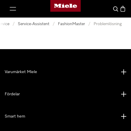
Mieles hemsida
 till innehål
Sök
Varuk
rvice
/
Service-Assistent
/
FashionMaster
/
Problemlösning
Varumärket Miele
Fördelar
Smart hem