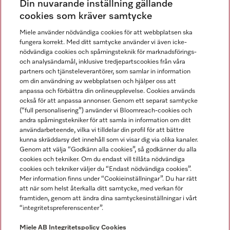
Din nuvarande inställning gällande
Gå med i vår gemenskap
cookies som kräver samtycke
Miele använder nödvändiga cookies för att webbplatsen ska
fungera korrekt. Med ditt samtycke använder vi även icke-
nödvändiga cookies och spårningsteknik för marknadsförings-
och analysändamål, inklusive tredjepartscookies från våra
partners och tjänsteleverantörer, som samlar in information
om din användning av webbplatsen och hjälper oss att
anpassa och förbättra din onlineupplevelse. Cookies används
Miele på LinkedIn
Miele på Facebook
Miele på Instagram
Miele på Youtube
också för att anpassa annonser. Genom ett separat samtycke
(“full personalisering”) använder vi Bloomreach-cookies och
andra spårningstekniker för att samla in information om ditt
användarbeteende, vilka vi tilldelar din profil för att bättre
kunna skräddarsy det innehåll som vi visar dig via olika kanaler.
Genom att välja “Godkänn alla cookies”, så godkänner du alla
Miele AB
cookies och tekniker. Om du endast vill tillåta nödvändiga
cookies och tekniker väljer du “Endast nödvändiga cookies”.
Allmänna villkor
Mer information finns under “Cookieinställningar”. Du har rätt
Integritetspolicy
att när som helst återkalla ditt samtycke, med verkan för
Användarvillkor
framtiden, genom att ändra dina samtyckesinställningar i vårt
“integritetspreferenscenter”.
Miele tillgänglighetsförklaring
Lagen om digitala tjänster
Miele AB
Integritetspolicy
Cookies