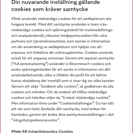
Din nuvarande inställning gällande
Gå med i vår gemenskap
cookies som kräver samtycke
Miele använder nödvändiga cookies för att webbplatsen ska
fungera korrekt. Med ditt samtycke använder vi även icke-
nödvändiga cookies och spårningsteknik för marknadsförings-
och analysändamål, inklusive tredjepartscookies från våra
partners och tjänsteleverantörer, som samlar in information
om din användning av webbplatsen och hjälper oss att
anpassa och förbättra din onlineupplevelse. Cookies används
Miele på LinkedIn
Miele på Facebook
Miele på Instagram
Miele på Youtube
också för att anpassa annonser. Genom ett separat samtycke
(“full personalisering”) använder vi Bloomreach-cookies och
andra spårningstekniker för att samla in information om ditt
användarbeteende, vilka vi tilldelar din profil för att bättre
kunna skräddarsy det innehåll som vi visar dig via olika kanaler.
Genom att välja “Godkänn alla cookies”, så godkänner du alla
Miele AB
cookies och tekniker. Om du endast vill tillåta nödvändiga
cookies och tekniker väljer du “Endast nödvändiga cookies”.
Allmänna villkor
Mer information finns under “Cookieinställningar”. Du har rätt
Integritetspolicy
att när som helst återkalla ditt samtycke, med verkan för
Användarvillkor
framtiden, genom att ändra dina samtyckesinställningar i vårt
“integritetspreferenscenter”.
Miele tillgänglighetsförklaring
Lagen om digitala tjänster
Miele AB
Integritetspolicy
Cookies