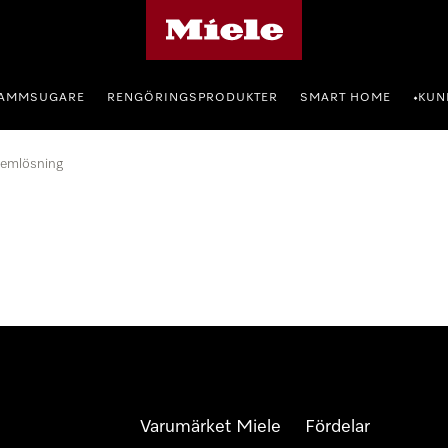
Mieles hemsida
AMMSUGARE
RENGÖRINGSPRODUKTER
SMART HOME
KUN
•
lemlösning
Varumärket Miele
Fördelar