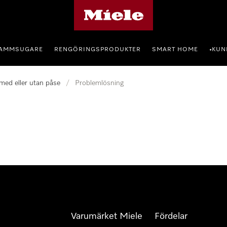
Mieles hemsida
AMMSUGARE
RENGÖRINGSPRODUKTER
SMART HOME
KUN
•
ed eller utan påse
/
Problemlösning
Varumärket Miele
Fördelar