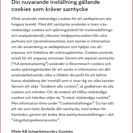
Din nuvarande inställning gällande
Gå med i vår gemenskap
cookies som kräver samtycke
Miele använder nödvändiga cookies för att webbplatsen ska
fungera korrekt. Med ditt samtycke använder vi även icke-
nödvändiga cookies och spårningsteknik för marknadsförings-
och analysändamål, inklusive tredjepartscookies från våra
partners och tjänsteleverantörer, som samlar in information
om din användning av webbplatsen och hjälper oss att
anpassa och förbättra din onlineupplevelse. Cookies används
Miele på LinkedIn
Miele på Facebook
Miele på Instagram
Miele på Youtube
också för att anpassa annonser. Genom ett separat samtycke
(“full personalisering”) använder vi Bloomreach-cookies och
andra spårningstekniker för att samla in information om ditt
användarbeteende, vilka vi tilldelar din profil för att bättre
kunna skräddarsy det innehåll som vi visar dig via olika kanaler.
Genom att välja “Godkänn alla cookies”, så godkänner du alla
Miele AB
cookies och tekniker. Om du endast vill tillåta nödvändiga
cookies och tekniker väljer du “Endast nödvändiga cookies”.
Allmänna villkor
Mer information finns under “Cookieinställningar”. Du har rätt
Integritetspolicy
att när som helst återkalla ditt samtycke, med verkan för
Användarvillkor
framtiden, genom att ändra dina samtyckesinställningar i vårt
“integritetspreferenscenter”.
Miele tillgänglighetsförklaring
Lagen om digitala tjänster
Miele AB
Integritetspolicy
Cookies