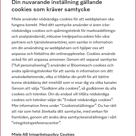
Din nuvarande inställning gällande
Gå med i vår gemenskap
cookies som kräver samtycke
Miele använder nödvändiga cookies för att webbplatsen ska
fungera korrekt. Med ditt samtycke använder vi även icke-
nödvändiga cookies och spårningsteknik för marknadsförings-
och analysändamål, inklusive tredjepartscookies från våra
partners och tjänsteleverantörer, som samlar in information
om din användning av webbplatsen och hjälper oss att
anpassa och förbättra din onlineupplevelse. Cookies används
Miele på LinkedIn
Miele på Facebook
Miele på Instagram
Miele på Youtube
också för att anpassa annonser. Genom ett separat samtycke
(“full personalisering”) använder vi Bloomreach-cookies och
andra spårningstekniker för att samla in information om ditt
användarbeteende, vilka vi tilldelar din profil för att bättre
kunna skräddarsy det innehåll som vi visar dig via olika kanaler.
Genom att välja “Godkänn alla cookies”, så godkänner du alla
Miele AB
cookies och tekniker. Om du endast vill tillåta nödvändiga
cookies och tekniker väljer du “Endast nödvändiga cookies”.
Allmänna villkor
Mer information finns under “Cookieinställningar”. Du har rätt
Integritetspolicy
att när som helst återkalla ditt samtycke, med verkan för
Användarvillkor
framtiden, genom att ändra dina samtyckesinställningar i vårt
“integritetspreferenscenter”.
Miele tillgänglighetsförklaring
Lagen om digitala tjänster
Miele AB
Integritetspolicy
Cookies