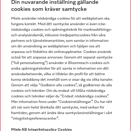
Din nuvarande inställning gällande
Gå med i vår gemenskap
cookies som kräver samtycke
Miele använder nödvändiga cookies för att webbplatsen ska
fungera korrekt. Med ditt samtycke använder vi även icke-
nödvändiga cookies och spårningsteknik för marknadsförings-
och analysändamål, inklusive tredjepartscookies från våra
partners och tjänsteleverantörer, som samlar in information
om din användning av webbplatsen och hjälper oss att
anpassa och förbättra din onlineupplevelse. Cookies används
Miele på LinkedIn
Miele på Facebook
Miele på Instagram
Miele på Youtube
också för att anpassa annonser. Genom ett separat samtycke
(“full personalisering”) använder vi Bloomreach-cookies och
andra spårningstekniker för att samla in information om ditt
användarbeteende, vilka vi tilldelar din profil för att bättre
kunna skräddarsy det innehåll som vi visar dig via olika kanaler.
Genom att välja “Godkänn alla cookies”, så godkänner du alla
Miele AB
cookies och tekniker. Om du endast vill tillåta nödvändiga
cookies och tekniker väljer du “Endast nödvändiga cookies”.
Allmänna villkor
Mer information finns under “Cookieinställningar”. Du har rätt
Integritetspolicy
att när som helst återkalla ditt samtycke, med verkan för
Användarvillkor
framtiden, genom att ändra dina samtyckesinställningar i vårt
“integritetspreferenscenter”.
Miele tillgänglighetsförklaring
Lagen om digitala tjänster
Miele AB
Integritetspolicy
Cookies