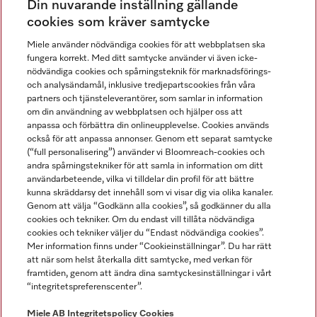
Din nuvarande inställning gällande
Gå med i vår gemenskap
cookies som kräver samtycke
Miele använder nödvändiga cookies för att webbplatsen ska
fungera korrekt. Med ditt samtycke använder vi även icke-
nödvändiga cookies och spårningsteknik för marknadsförings-
och analysändamål, inklusive tredjepartscookies från våra
partners och tjänsteleverantörer, som samlar in information
om din användning av webbplatsen och hjälper oss att
anpassa och förbättra din onlineupplevelse. Cookies används
Miele på LinkedIn
Miele på Facebook
Miele på Instagram
Miele på Youtube
också för att anpassa annonser. Genom ett separat samtycke
(“full personalisering”) använder vi Bloomreach-cookies och
andra spårningstekniker för att samla in information om ditt
användarbeteende, vilka vi tilldelar din profil för att bättre
kunna skräddarsy det innehåll som vi visar dig via olika kanaler.
Genom att välja “Godkänn alla cookies”, så godkänner du alla
Miele AB
cookies och tekniker. Om du endast vill tillåta nödvändiga
cookies och tekniker väljer du “Endast nödvändiga cookies”.
Allmänna villkor
Mer information finns under “Cookieinställningar”. Du har rätt
Integritetspolicy
att när som helst återkalla ditt samtycke, med verkan för
Användarvillkor
framtiden, genom att ändra dina samtyckesinställningar i vårt
“integritetspreferenscenter”.
Miele tillgänglighetsförklaring
Lagen om digitala tjänster
Miele AB
Integritetspolicy
Cookies