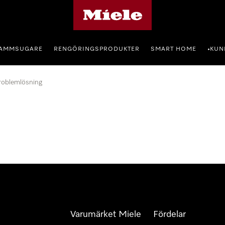
Mieles hemsida
AMMSUGARE
RENGÖRINGSPRODUKTER
SMART HOME
KUN
•
roblemlösning
Varumärket Miele
Fördelar